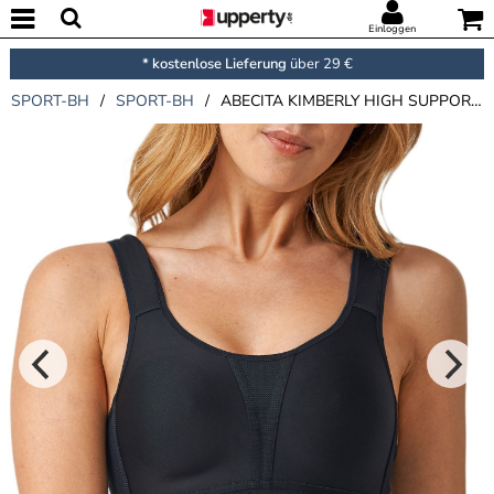
Einloggen
* kostenlose Lieferung
über 29 €
SPORT-BH
/
SPORT-BH
/
ABECITA KIMBERLY HIGH SUPPORT SPORTS BRA