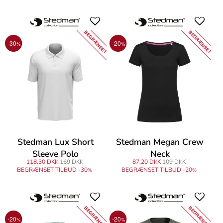
BEGRÆNSET
BEGRÆNSET
-30
-20
%
%
Stedman Lux Short
Stedman Megan Crew
Sleeve Polo
Neck
118,30 DKK
169 DKK
87,20 DKK
109 DKK
BEGRÆNSET TILBUD -30
BEGRÆNSET TILBUD -20
%
%
BEGRÆNSET
BEGRÆNSET
-20
-20
%
%