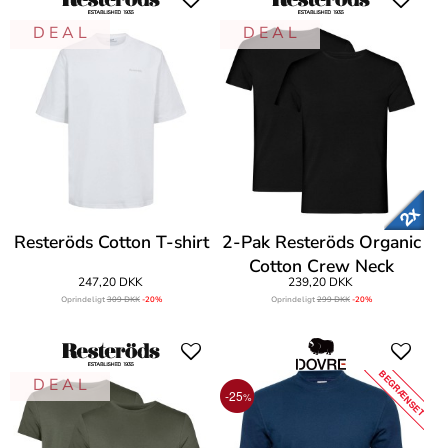
D E A L
D E A L
Resteröds Cotton T-shirt
2-Pak Resteröds Organic
Cotton Crew Neck
247,20 DKK
239,20 DKK
Oprindeligt
309 DKK
-20%
Oprindeligt
299 DKK
-20%
BEGRÆNSET
D E A L
-25
%