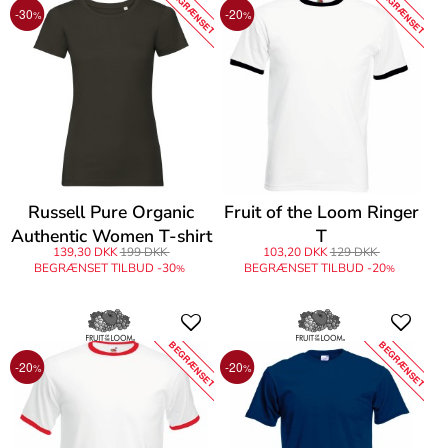
BEGRÆNSET
BEGRÆNSET
-30
-20
%
%
Russell Pure Organic
Fruit of the Loom Ringer
Authentic Women T-shirt
T
139,30 DKK
199 DKK
103,20 DKK
129 DKK
BEGRÆNSET TILBUD -30
BEGRÆNSET TILBUD -20
%
%
BEGRÆNSET
BEGRÆNSET
-20
-20
%
%