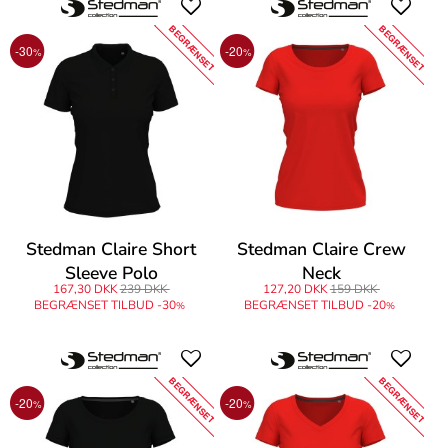
BEGRÆNSET
BEGRÆNSET
-30
-20
%
%
Stedman Claire Short
Stedman Claire Crew
Sleeve Polo
Neck
167,30 DKK
239 DKK
127,20 DKK
159 DKK
BEGRÆNSET TILBUD -30
BEGRÆNSET TILBUD -20
%
%
BEGRÆNSET
BEGRÆNSET
-20
-20
%
%