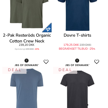
2-Pak Resteröds Organic
Dovre T-shirts
Cotton Crew Neck
239,20 DKK
179,25 DKK
239 DKK
BEGRÆNSET TILBUD -25
%
Oprindeligt
299 DKK
-20%
D E A L
D E A L