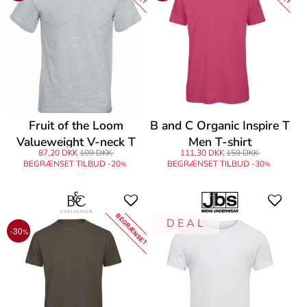
Fruit of the Loom
B and C Organic Inspire T
Valueweight V-neck T
Men T-shirt
87,20 DKK
109 DKK
111,30 DKK
159 DKK
BEGRÆNSET TILBUD -20
BEGRÆNSET TILBUD -30
%
%
BEGRÆNSET
D E A L
-30
%