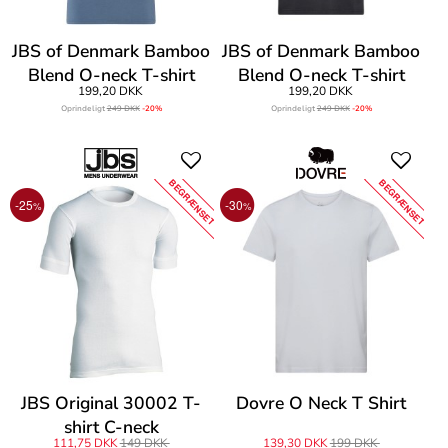
JBS of Denmark Bamboo
JBS of Denmark Bamboo
Blend O-neck T-shirt
Blend O-neck T-shirt
199,20 DKK
199,20 DKK
Oprindeligt
249 DKK
-20%
Oprindeligt
249 DKK
-20%
BEGRÆNSET
BEGRÆNSET
-25
-30
%
%
JBS Original 30002 T-
Dovre O Neck T Shirt
shirt C-neck
111,75 DKK
149 DKK
139,30 DKK
199 DKK