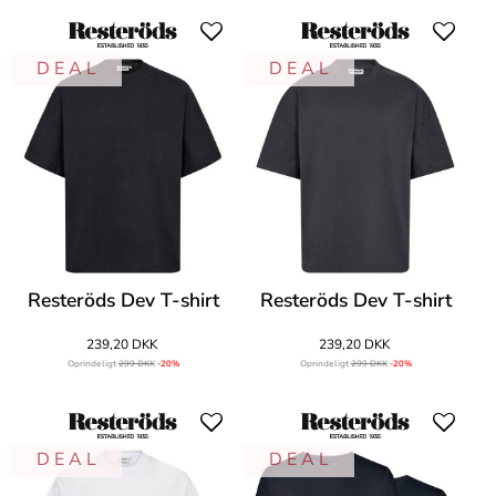
D E A L
D E A L
Resteröds Dev T-shirt
Resteröds Dev T-shirt
239,20 DKK
239,20 DKK
Oprindeligt
299 DKK
-20%
Oprindeligt
299 DKK
-20%
D E A L
D E A L