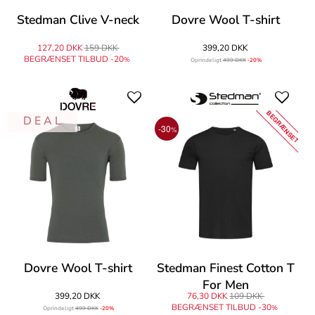
Stedman Clive V-neck
Dovre Wool T-shirt
127,20 DKK
159 DKK
399,20 DKK
BEGRÆNSET TILBUD -20
%
Oprindeligt
499 DKK
-20%
BEGRÆNSET
D E A L
-30
%
Dovre Wool T-shirt
Stedman Finest Cotton T
For Men
399,20 DKK
76,30 DKK
109 DKK
BEGRÆNSET TILBUD -30
%
Oprindeligt
499 DKK
-20%