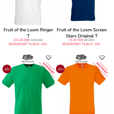
Fruit of the Loom Ringer
Fruit of the Loom Screen
T
Stars Original T
103,20 DKK
129 DKK
71,20 DKK
89 DKK
BEGRÆNSET TILBUD -20
BEGRÆNSET TILBUD -20
%
%
BEGRÆNSET
BEGRÆNSET
-20
-20
%
%