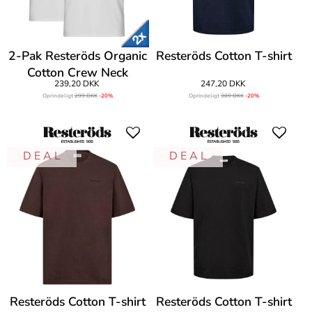
2-Pak Resteröds Organic
Resteröds Cotton T-shirt
Cotton Crew Neck
239,20 DKK
247,20 DKK
Oprindeligt
299 DKK
-20%
Oprindeligt
309 DKK
-20%
D E A L
D E A L
Resteröds Cotton T-shirt
Resteröds Cotton T-shirt