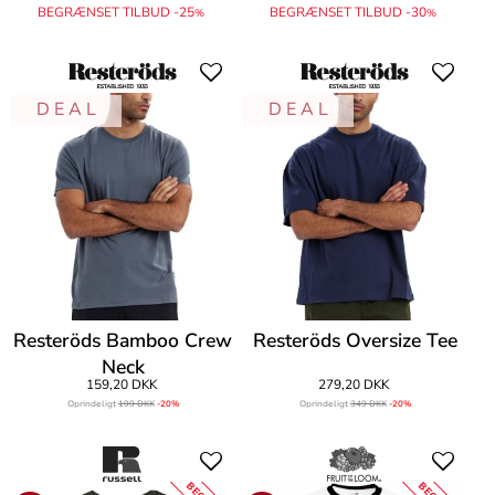
BEGRÆNSET TILBUD -25
BEGRÆNSET TILBUD -30
%
%
D E A L
D E A L
Resteröds Bamboo Crew
Resteröds Oversize Tee
Neck
159,20 DKK
279,20 DKK
Oprindeligt
199 DKK
-20%
Oprindeligt
349 DKK
-20%