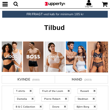
Log ind
FRI FRAGT
ved køb for minimum 185 kr
Tilbud
KVINDE
MAND
(5560)
(2633)
T-shirts
Fruit of the Loom
Russell
Damella
Pierre Robert
Stedman
B & C Collection
Dovre
Björn Borg