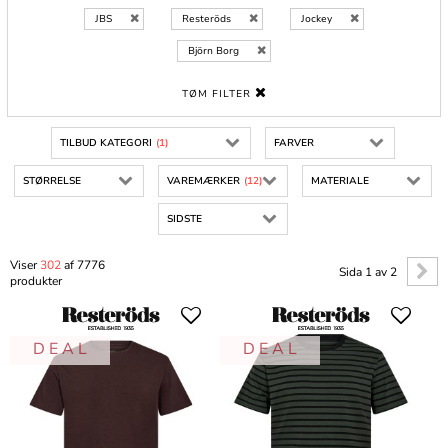
JBS
Resteröds
Jockey
Björn Borg
TØM FILTER
TILBUD KATEGORI
(1)
FARVER
STØRRELSE
VAREMÆRKER
(12)
MATERIALE
SIDSTE
Viser
302
af 7776
Sida 1 av 2
produkter
D E A L
D E A L