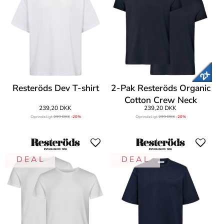
Resteröds Dev T-shirt
2-Pak Resteröds Organic
Cotton Crew Neck
239,20 DKK
239,20 DKK
Oprindeligt
299 DKK
-20%
Oprindeligt
299 DKK
-20%
D E A L
D E A L