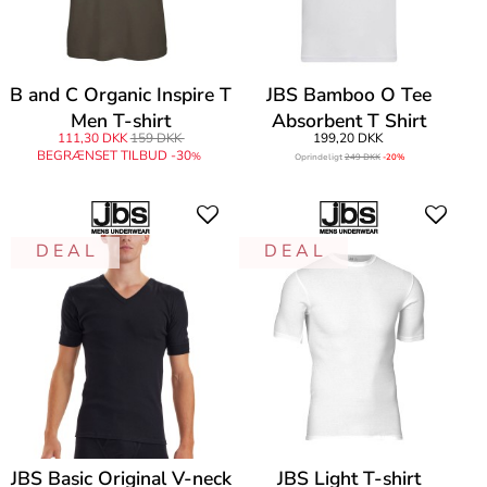
B and C Organic Inspire T
JBS Bamboo O Tee
Men T-shirt
Absorbent T Shirt
111,30 DKK
159 DKK
199,20 DKK
BEGRÆNSET TILBUD -30
%
Oprindeligt
249 DKK
-20%
D E A L
D E A L
JBS Basic Original V-neck
JBS Light T-shirt