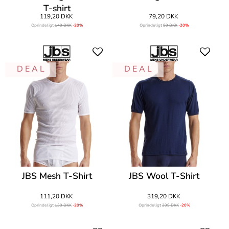
T-shirt
119,20 DKK
79,20 DKK
Oprindeligt
149 DKK
-20%
Oprindeligt
99 DKK
-20%
D E A L
D E A L
JBS Mesh T-Shirt
JBS Wool T-Shirt
111,20 DKK
319,20 DKK
Oprindeligt
139 DKK
-20%
Oprindeligt
399 DKK
-20%