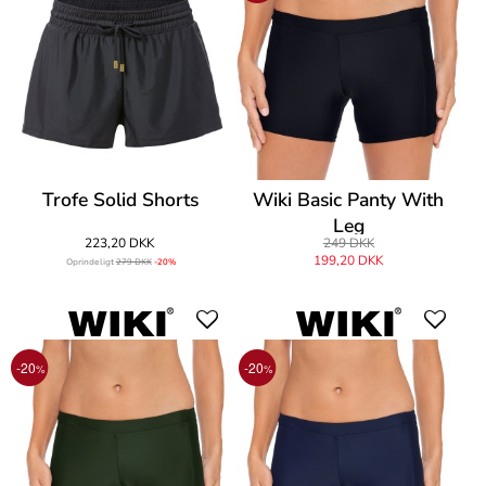
Trofe Solid Shorts
Wiki Basic Panty With
Leg
223,20 DKK
249 DKK
199,20 DKK
Oprindeligt
279 DKK
-20%
-20
-20
%
%