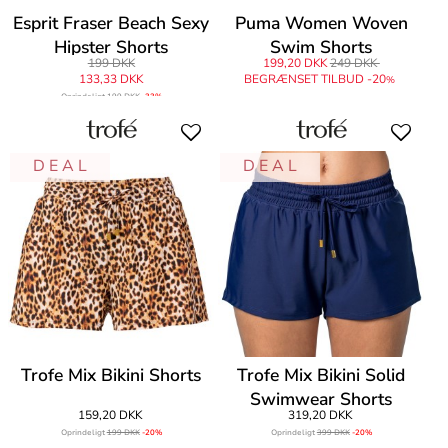
Esprit Fraser Beach Sexy
Puma Women Woven
Hipster Shorts
Swim Shorts
199 DKK
199,20 DKK
249 DKK
133,33 DKK
BEGRÆNSET TILBUD -20
%
Oprindeligt
199 DKK
-33%
D E A L
D E A L
Trofe Mix Bikini Shorts
Trofe Mix Bikini Solid
Swimwear Shorts
159,20 DKK
319,20 DKK
Oprindeligt
199 DKK
-20%
Oprindeligt
399 DKK
-20%