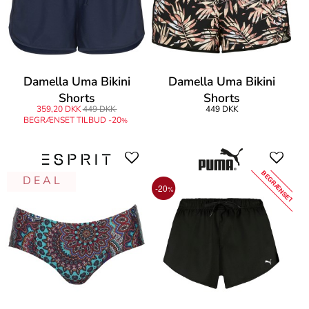
Damella Uma Bikini
Damella Uma Bikini
Shorts
Shorts
359,20 DKK
449 DKK
449 DKK
BEGRÆNSET TILBUD -20
%
BEGRÆNSET
D E A L
-20
%