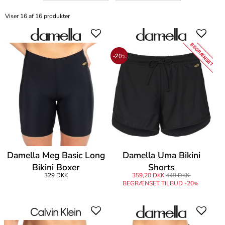
Viser 16 af 16 produkter
BEGRÆNSET
-20
%
Damella Meg Basic Long
Damella Uma Bikini
Bikini Boxer
Shorts
329 DKK
359,20 DKK
449 DKK
BEGRÆNSET TILBUD -20
%