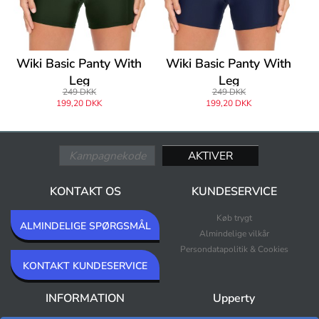
Wiki Basic Panty With
Wiki Basic Panty With
Leg
Leg
249 DKK
249 DKK
199,20 DKK
199,20 DKK
KONTAKT OS
KUNDESERVICE
Køb trygt
ALMINDELIGE SPØRGSMÅL
Almindelige vilkår
Persondatapolitik & Cookies
KONTAKT KUNDESERVICE
INFORMATION
Upperty