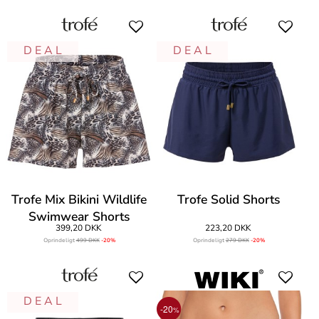
D E A L
D E A L
Trofe Mix Bikini Wildlife
Trofe Solid Shorts
Swimwear Shorts
399,20 DKK
223,20 DKK
Oprindeligt
499 DKK
-20%
Oprindeligt
279 DKK
-20%
D E A L
-20
%