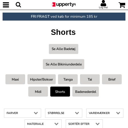
Log ind
FRI FRAGT
ved køb for minimum 185 kr
Shorts
Se Alle Badetøj
Se Alle Bikiniunderdele
Maxi
Hipster/Bokser
Tanga
Tai
Brief
Midi
Shorts
Badenederdel
FARVER
STØRRELSE
VAREMÆRKER
MATERIALE
SORTÉR EFTER