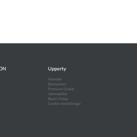
ON
Upperty
Nyheder
Bestsellers
Premium Outlet
Varemærker
Black Friday
Cookie-indstillinger