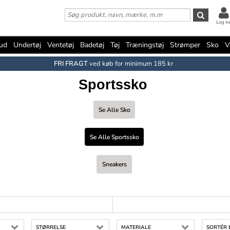
Log in
bud
Undertøj
Ventetøj
Badetøj
Tøj
Træningstøj
Strømper
Sko
V
FRI FRAGT
ved køb for minimum 185 kr
Sportssko
Se Alle Sko
Se Alle Sportssko
Sneakers
STØRRELSE
MATERIALE
SORTÉR 