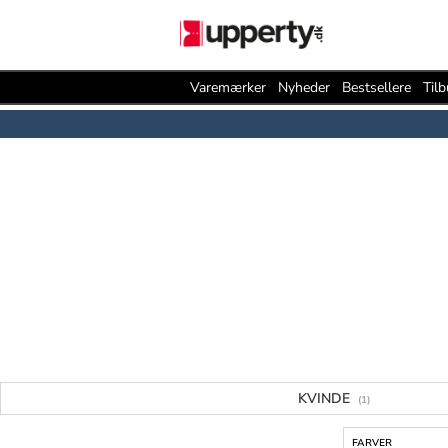
Varemærker
Nyheder
Bestsellere
Til
KVINDE
(1)
FARVER