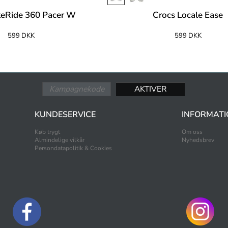
iteRide 360 Pacer W
Crocs Locale Ease
599 DKK
599 DKK
KUNDESERVICE
INFORMATI
Køb trygt
Om oss
Almindelige vilkår
Nyhedsbrev
Persondatapolitik & Cookies