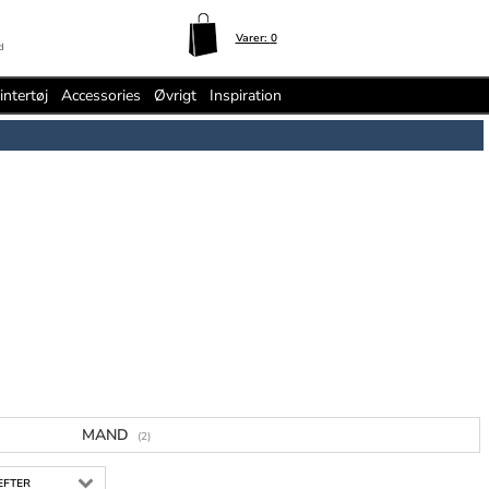
Varer:
0
d
intertøj
Accessories
Øvrigt
Inspiration
MAND
(2)
EFTER