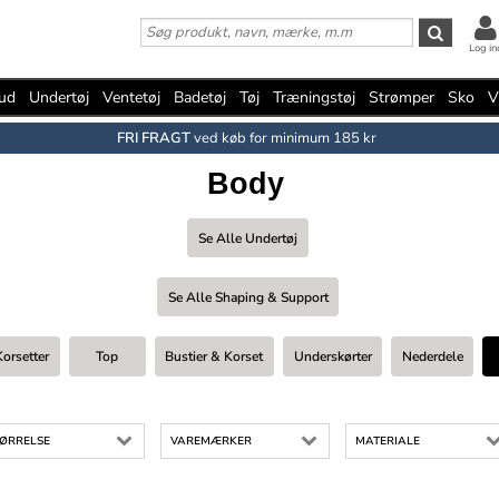
Log in
bud
Undertøj
Ventetøj
Badetøj
Tøj
Træningstøj
Strømper
Sko
V
FRI FRAGT
ved køb for minimum 185 kr
Body
Se Alle Undertøj
Se Alle Shaping & Support
Korsetter
Top
Bustier & Korset
Underskørter
Nederdele
ØRRELSE
VAREMÆRKER
MATERIALE