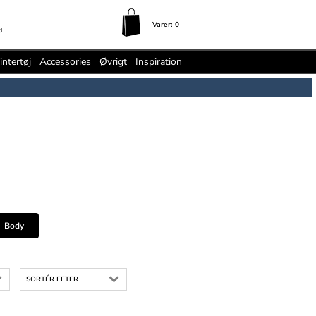
Varer:
0
d
intertøj
Accessories
Øvrigt
Inspiration
Body
SORTÉR EFTER