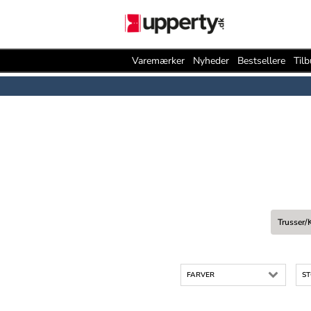
Varemærker
Nyheder
Bestsellere
Til
Trusser/
FARVER
ST