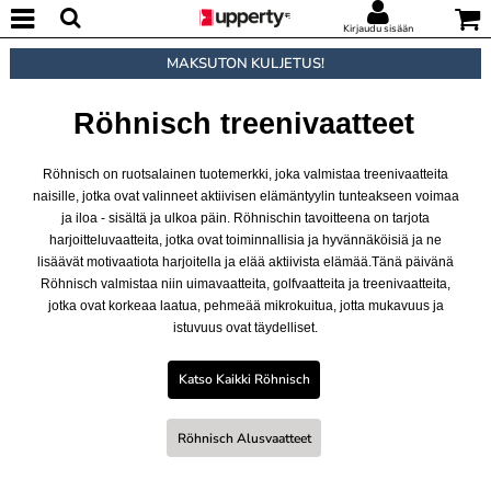
Kirjaudu sisään
MAKSUTON KULJETUS!
Röhnisch treenivaatteet
Röhnisch on ruotsalainen tuotemerkki, joka valmistaa treenivaatteita
naisille, jotka ovat valinneet aktiivisen elämäntyylin tunteakseen voimaa
ja iloa - sisältä ja ulkoa päin. Röhnischin tavoitteena on tarjota
harjoitteluvaatteita, jotka ovat toiminnallisia ja hyvännäköisiä ja ne
lisäävät motivaatiota harjoitella ja elää aktiivista elämää.Tänä päivänä
Röhnisch valmistaa niin uimavaatteita, golfvaatteita ja treenivaatteita,
jotka ovat korkeaa laatua, pehmeää mikrokuitua, jotta mukavuus ja
istuvuus ovat täydelliset.
Katso Kaikki Röhnisch
Röhnisch Alusvaatteet