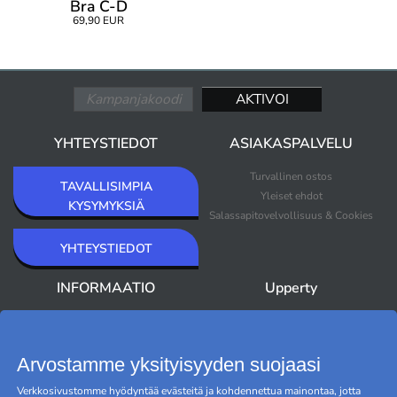
Bra C-D
69,90 EUR
YHTEYSTIEDOT
ASIAKASPALVELU
Turvallinen ostos
TAVALLISIMPIA
Yleiset ehdot
KYSYMYKSIÄ
Salassapitovelvollisuus & Cookies
YHTEYSTIEDOT
INFORMAATIO
Upperty
Keitä me olemme
Uutuudet
Uutiskirje
Myydyimmät
Outlet
Arvostamme yksityisyyden suojaasi
Tuotemerkit
Verkkosivustomme hyödyntää evästeitä ja kohdennettua mainontaa, jotta