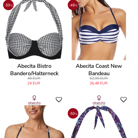
-50
-49
%
%
Abecita Bistro
Abecita Coast New
Bandero/Halterneck
Bandeau
48 EUR
52,95 EUR
24 EUR
26,48 EUR
-50
%