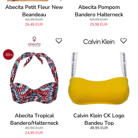
Abecita Petit Fleur New
Abecita Pompom
Beandeau
Bandero Halterneck
52,95 EUR
59,95 EUR
26,48 EUR
29,98 EUR
-50
%
Abecita Tropical
Calvin Klein CK Logo
Bandero/Halterneck
Bandeu Top
49,90 EUR
49,95 EUR
24,95 EUR