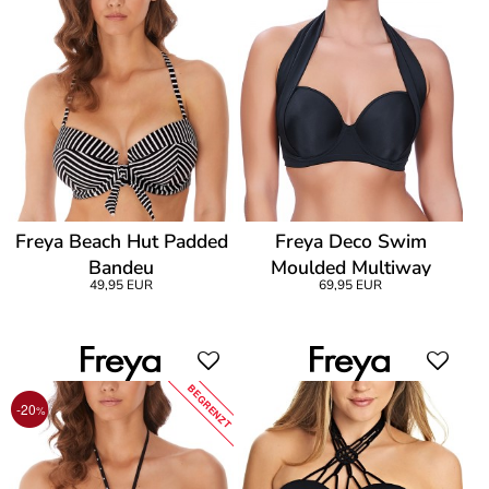
Freya Beach Hut Padded
Freya Deco Swim
Bandeu
Moulded Multiway
49,95 EUR
69,95 EUR
Bandeau
BEGRENZT
-20
%