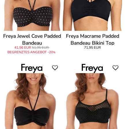
Freya Jewel Cove Padded
Freya Macrame Padded
Bandeau
Bandeau Bikini Top
41,56 EUR
51,95 EUR
71,95 EUR
BEGRENZTES ANGEBOT -20
%