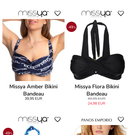
-49
%
Missya Amber Bikini
Missya Flora Bikini
Bandeau
Bandeau
39,95 EUR
49,95 EUR
24,98 EUR
-49
%