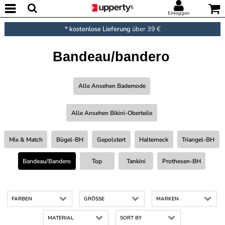
Einloggen
* kostenlose Lieferung
über 39 €
Bandeau/bandero
Alle Ansehen Bademode
Alle Ansehen Bikini-Oberteile
Mix & Match
Bügel-BH
Gepolstert
Halterneck
Triangel-BH
Bandeau/bandero
Top
Tankini
Prothesen-BH
FARBEN
GRÖSSE
MARKEN
MATERIAL
SORT BY