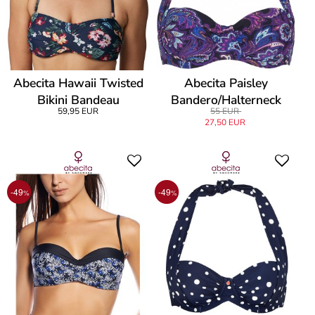
Abecita Hawaii Twisted
Abecita Paisley
Bikini Bandeau
Bandero/Halterneck
59,95 EUR
55 EUR
27,50 EUR
-49
-49
%
%