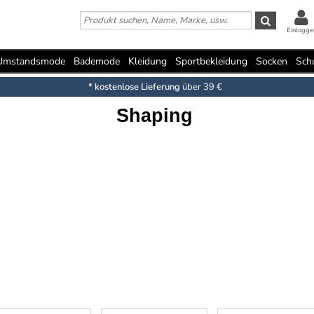
Einlogge
Umstandsmode
Bademode
Kleidung
Sportbekleidung
Socken
Sch
* kostenlose Lieferung
über 39 €
Shaping