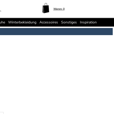
Waren:
0
n
uhe
Winterbekleidung
Accessoires
Sonstiges
Inspiration