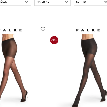
ÖSSE
MATERIAL
SORT BY
-30
%