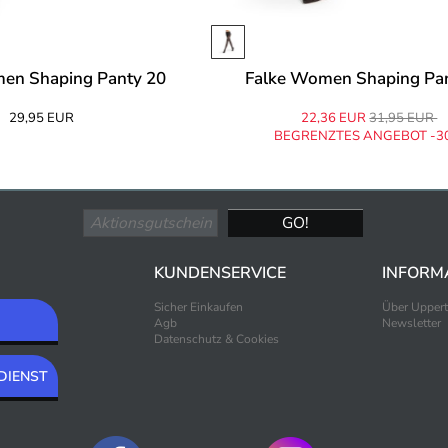
en Shaping Panty 20
Falke Women Shaping Pa
29,95 EUR
22,36 EUR
31,95 EUR
BEGRENZTES ANGEBOT -3
KUNDENSERVICE
INFORM
Sicher Einkaufen
Über Upper
Agb
Newsletter
Datenschutz & Cookies
DIENST