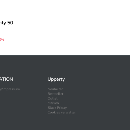
nty 50
0
%
ATION
Upperty
ty/Impressum
Neuheiten
Bestseller
Outlet
Marken
Black Friday
Cookies verwalten