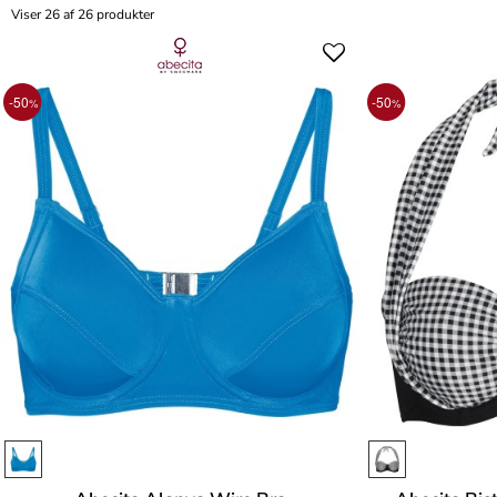
Viser 26 af 26 produkter
-50
-50
%
%