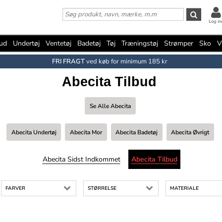
Log in
bud
Undertøj
Ventetøj
Badetøj
Tøj
Træningstøj
Strømper
Sko
V
FRI FRAGT
ved køb for minimum 185 kr
Abecita Tilbud
Se Alle Abecita
Abecita Undertøj
Abecita Mor
Abecita Badetøj
Abecita Øvrigt
Abecita Sidst Indkommet
Abecita Tilbud
FARVER
STØRRELSE
MATERIALE