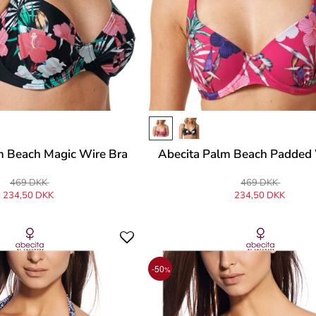
m Beach Magic Wire Bra
Abecita Palm Beach Padded 
469 DKK
469 DKK
234,50 DKK
234,50 DKK
-50
%