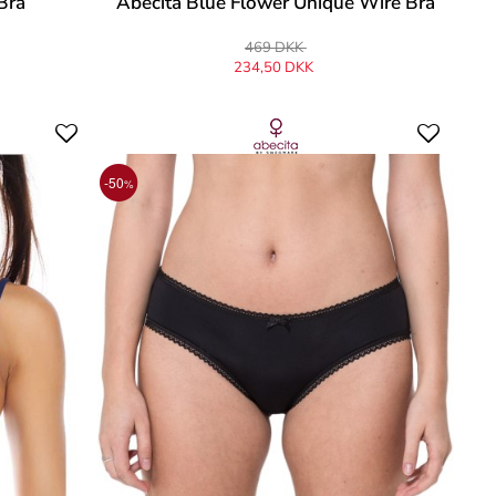
Bra
Abecita Blue Flower Unique Wire Bra
469 DKK
234,50 DKK
-50
%