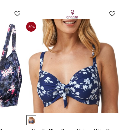
-50
%