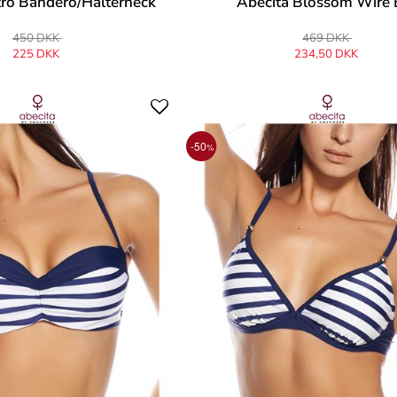
tro Bandero/Halterneck
Abecita Blossom Wire 
450 DKK
469 DKK
225 DKK
234,50 DKK
-50
%