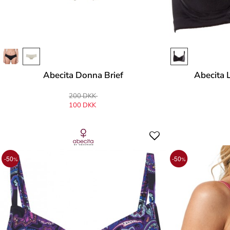
Abecita Donna Brief
Abecita 
200 DKK
100 DKK
-50
-50
%
%