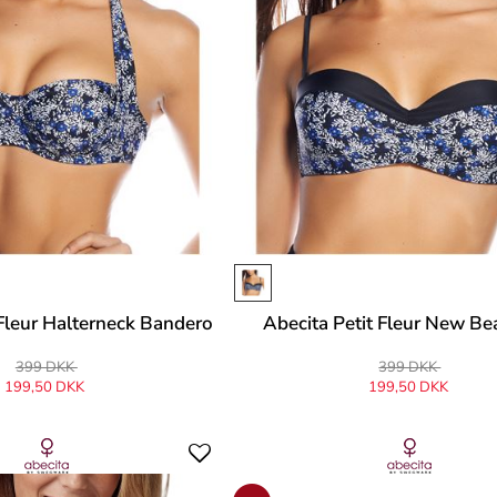
 Fleur Halterneck Bandero
Abecita Petit Fleur New B
399 DKK
399 DKK
199,50 DKK
199,50 DKK