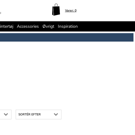
Varer:
0
d
intertøj
Accessories
Øvrigt
Inspiration
SORTÉR EFTER