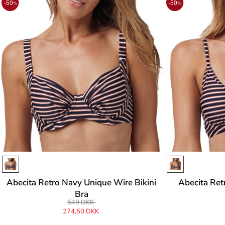
-50
-50
%
%
Abecita Retro Navy Unique Wire Bikini
Abecita Ret
Bra
549 DKK
274,50 DKK