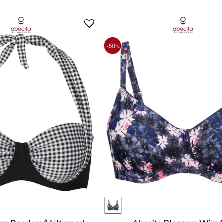
-50
%