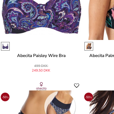
Abecita Paisley Wire Bra
Abecita Pal
499 DKK
249,50 DKK
-50
-50
%
%