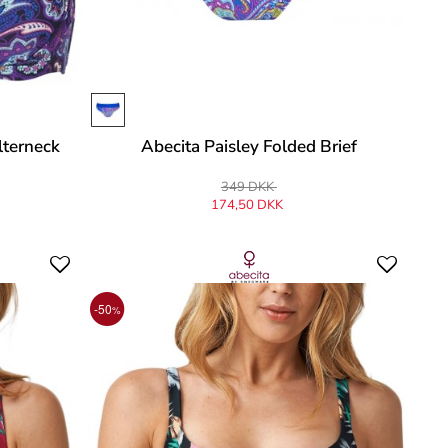
lterneck
Abecita Paisley Folded Brief
349 DKK
174,50 DKK
-50
%