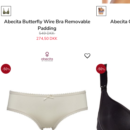
Abecita Butterfly Wire Bra Removable
Abecita
Padding
549 DKK
274,50 DKK
-50
-50
%
%