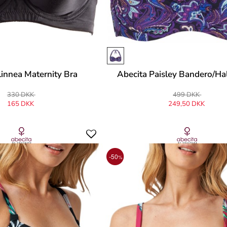
Linnea Maternity Bra
Abecita Paisley Bandero/Ha
330 DKK
499 DKK
165 DKK
249,50 DKK
-50
%