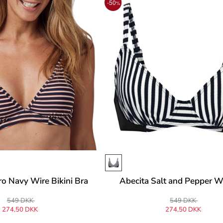
-50
%
ro Navy Wire Bikini Bra
Abecita Salt and Pepper W
549 DKK
549 DKK
274,50 DKK
274,50 DKK