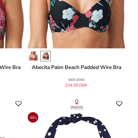
Wire Bra
Abecita Palm Beach Padded Wire Bra
469 DKK
234,50 DKK
-50
%