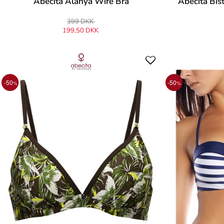
Abecita Alanya Wire Bra
Abecita Bis
399 DKK
199,50 DKK
-50
-50
%
%