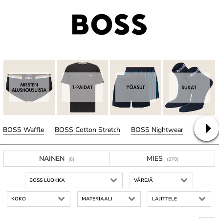
BOSS Waffle
BOSS Cotton Stretch
BOSS Nightwear
BOSS C
NAINEN
MIES
(6)
(270)
BOSS LUOKKA
VÄREJÄ
KOKO
MATERIAALI
LAJITTELE