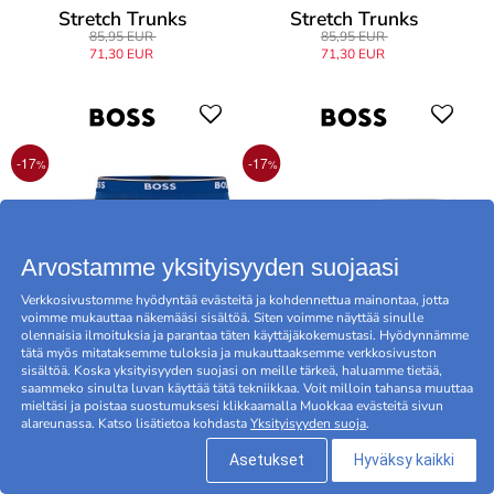
Stretch Trunks
Stretch Trunks
85,95 EUR
85,95 EUR
71,30 EUR
71,30 EUR
-17
-17
%
%
BIGPACK
BIGPACK
| Deal
| Deal
Arvostamme yksityisyyden suojaasi
Verkkosivustomme hyödyntää evästeitä ja kohdennettua mainontaa, jotta
voimme mukauttaa näkemääsi sisältöä. Siten voimme näyttää sinulle
olennaisia ilmoituksia ja parantaa täten käyttäjäkokemustasi. Hyödynnämme
tätä myös mitataksemme tuloksia ja mukauttaaksemme verkkosivuston
sisältöä. Koska yksityisyyden suojasi on meille tärkeä, haluamme tietää,
6-Pakkaus BOSS Cotton
6-Pakkaus BOSS Cotton
saammeko sinulta luvan käyttää tätä tekniikkaa. Voit milloin tahansa muuttaa
Stretch Trunks
Stretch Trunks
mieltäsi ja poistaa suostumuksesi klikkaamalla Muokkaa evästeitä sivun
alareunassa. Katso lisätietoa kohdasta
Yksityisyyden suoja
.
85,95 EUR
85,95 EUR
71,30 EUR
71,30 EUR
Asetukset
Hyväksy kaikki