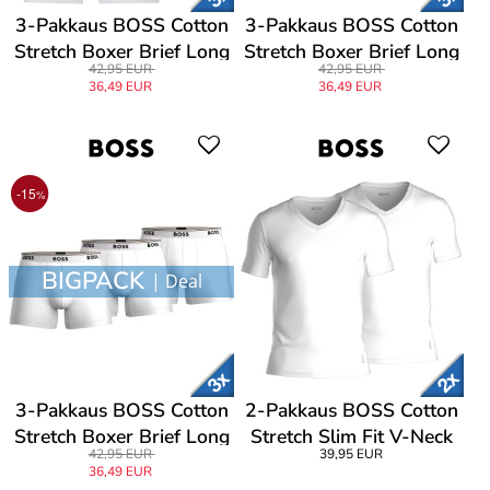
3-Pakkaus BOSS Cotton
3-Pakkaus BOSS Cotton
Stretch Boxer Brief Long
Stretch Boxer Brief Long
42,95 EUR
42,95 EUR
36,49 EUR
36,49 EUR
-15
%
BIGPACK
| Deal
3-Pakkaus BOSS Cotton
2-Pakkaus BOSS Cotton
Stretch Boxer Brief Long
Stretch Slim Fit V-Neck
42,95 EUR
39,95 EUR
T-shirt
36,49 EUR