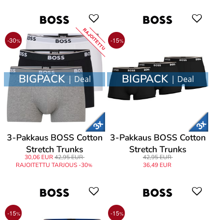
RAJOITETTU
-30
-15
%
%
BIGPACK
BIGPACK
| Deal
| Deal
3-Pakkaus BOSS Cotton
3-Pakkaus BOSS Cotton
Stretch Trunks
Stretch Trunks
30,06 EUR
42,95 EUR
42,95 EUR
RAJOITETTU TARJOUS -30
36,49 EUR
%
-15
-15
%
%