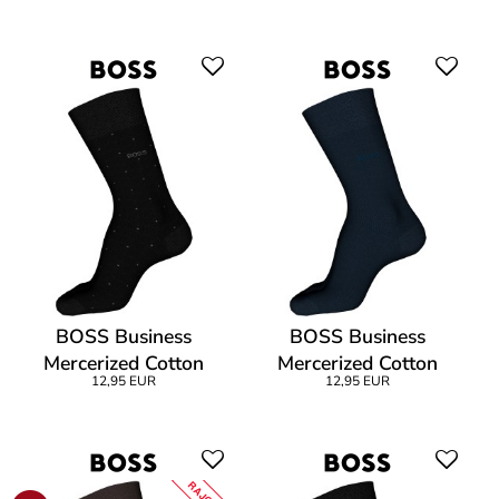
BOSS Business
BOSS Business
Mercerized Cotton
Mercerized Cotton
12,95 EUR
12,95 EUR
George Dots Sock
George Finest Sock