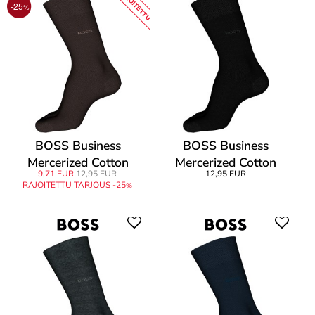
RAJOITETTU
-25
%
BOSS Business
BOSS Business
Mercerized Cotton
Mercerized Cotton
9,71 EUR
12,95 EUR
12,95 EUR
George Finest Sock
George Finest Sock
RAJOITETTU TARJOUS -25
%