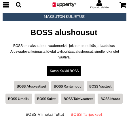
Kirjaudu sisään
MAKSUTON KULJETUS!
BOSS alushousut
BOSS on saksalainen vaatemerkki, joka on trendikäs ja laadukas.
Alusvaatevalikoimasta löydät tyylipuhtaat alushousut, sinulle joka olet
vaativa.
Katso Kaikki BOSS
BOSS Alusvaatteet
BOSS Rantamuoti
BOSS Vaatteet
BOSS Urheilu
BOSS Sukat
BOSS Talvivaatteet
BOSS Muuta
BOSS Viimeksi Tullut
BOSS Tarjoukset