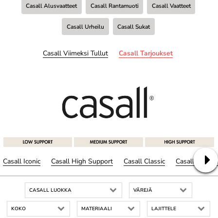
Casall Alusvaatteet
Casall Rantamuoti
Casall Vaatteet
Casall Urheilu
Casall Sukat
Casall Viimeksi Tullut
Casall Tarjoukset
Casall Iconic
Casall High Support
Casall Classic
Casall Mediu
CASALL LUOKKA
VÄREJÄ
KOKO
MATERIAALI
LAJITTELE