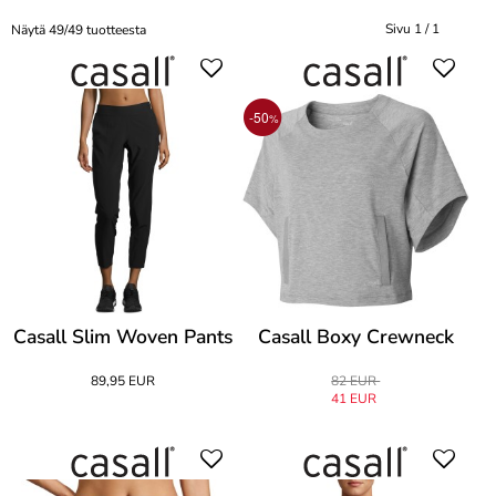
Sivu 1 / 1
Näytä 49/49 tuotteesta
-50
%
Casall Slim Woven Pants
Casall Boxy Crewneck
89,95 EUR
82 EUR
41 EUR