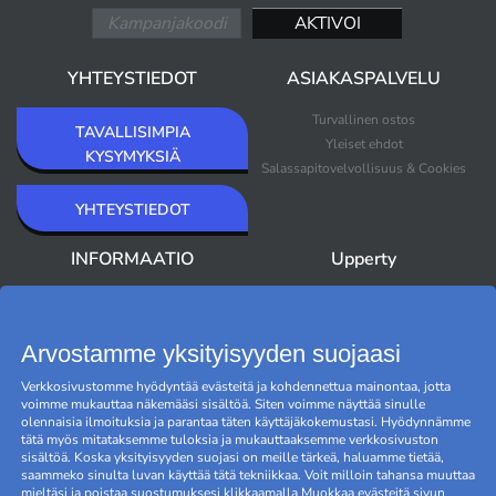
YHTEYSTIEDOT
ASIAKASPALVELU
Turvallinen ostos
TAVALLISIMPIA
Yleiset ehdot
KYSYMYKSIÄ
Salassapitovelvollisuus & Cookies
YHTEYSTIEDOT
INFORMAATIO
Upperty
Keitä me olemme
Uutuudet
Uutiskirje
Myydyimmät
Outlet
Arvostamme yksityisyyden suojaasi
Tuotemerkit
Verkkosivustomme hyödyntää evästeitä ja kohdennettua mainontaa, jotta
Black Friday
voimme mukauttaa näkemääsi sisältöä. Siten voimme näyttää sinulle
Evästeiden hallinta
olennaisia ilmoituksia ja parantaa täten käyttäjäkokemustasi. Hyödynnämme
tätä myös mitataksemme tuloksia ja mukauttaaksemme verkkosivuston
sisältöä. Koska yksityisyyden suojasi on meille tärkeä, haluamme tietää,
saammeko sinulta luvan käyttää tätä tekniikkaa. Voit milloin tahansa muuttaa
mieltäsi ja poistaa suostumuksesi klikkaamalla Muokkaa evästeitä sivun