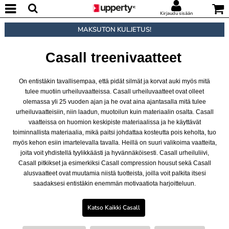
Kirjaudu sisään
MAKSUTON KULJETUS!
Casall treenivaatteet
On entistäkin tavallisempaa, että pidät silmät ja korvat auki myös mitä
tulee muotiin urheiluvaatteissa. Casall urheiluvaatteet ovat olleet
olemassa yli 25 vuoden ajan ja he ovat aina ajantasalla mitä tulee
urheiluvaatteisiin, niin laadun, muotoilun kuin materiaalin osalta. Casall
vaatteissa on huomion keskipiste materiaalissa ja he käyttävät
toiminnallista materiaalia, mikä paitsi johdattaa kosteutta pois keholta, tuo
myös kehon esiin imartelevalla tavalla. Heillä on suuri valikoima vaatteita,
joita voit yhdistellä tyylikkäästi ja hyvännäköisesti. Casall urheiluliivi,
Casall pitkikset ja esimerkiksi Casall compression housut sekä Casall
alusvaatteet ovat muutamia niistä tuotteista, joilla voit palkita itsesi
saadaksesi entistäkin enemmän motivaatiota harjoitteluun.
Katso Kaikki Casall