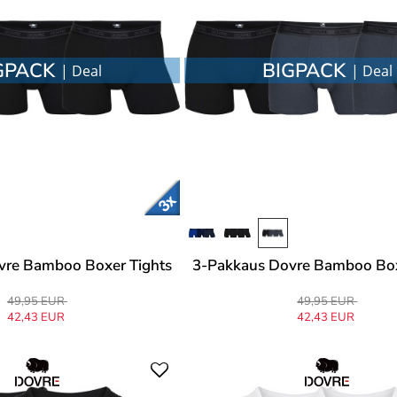
GPACK
BIGPACK
| Deal
| Deal
vre Bamboo Boxer Tights
3-Pakkaus Dovre Bamboo Box
49,95 EUR
49,95 EUR
42,43 EUR
42,43 EUR