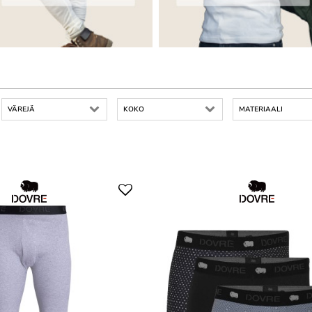
VÄREJÄ
KOKO
MATERIAALI