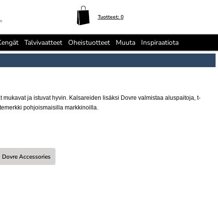
Tuotteet:
0
n
Kengät
Talvivaatteet
Oheistuotteet
Muuta
Inspiraatiota
 mukavat ja istuvat hyvin. Kalsareiden lisäksi Dovre valmistaa aluspaitoja, t-
otemerkki pohjoismaisilla markkinoilla.
Dovre Accessories