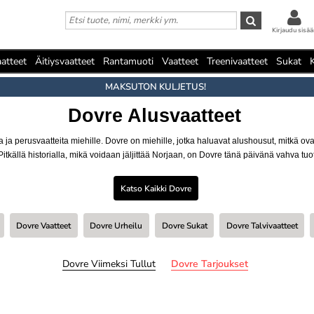
Kirjaudu sisää
atteet
Äitiysvaatteet
Rantamuoti
Vaatteet
Treenivaatteet
Sukat
MAKSUTON KULJETUS!
Dovre Alusvaatteet
 ja perusvaatteita miehille. Dovre on miehille, jotka haluavat alushousut, mitkä ovat
 Pitkällä historialla, mikä voidaan jäljittää Norjaan, on Dovre tänä päivänä vahva tu
Katso Kaikki Dovre
Dovre Vaatteet
Dovre Urheilu
Dovre Sukat
Dovre Talvivaatteet
Dovre Viimeksi Tullut
Dovre Tarjoukset