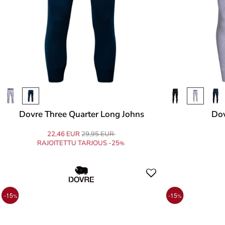
Dovre Three Quarter Long Johns
Dov
22,46 EUR
29,95 EUR
RAJOITETTU TARJOUS -25
%
-15
-15
%
%