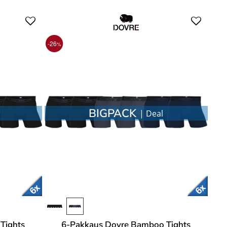
-26
%
BIGPACK
| Deal
Tights
6-Pakkaus Dovre Bamboo Tights