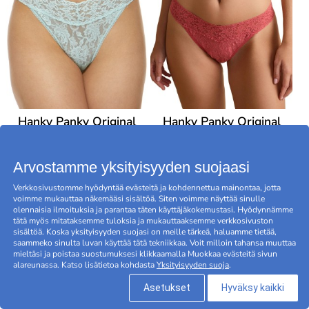
Hanky Panky Original
Hanky Panky Original
Rise Thong
Rise Thong
29,95 EUR
29,95 EUR
Arvostamme yksityisyyden suojaasi
Verkkosivustomme hyödyntää evästeitä ja kohdennettua mainontaa, jotta
voimme mukauttaa näkemääsi sisältöä. Siten voimme näyttää sinulle
olennaisia ilmoituksia ja parantaa täten käyttäjäkokemustasi. Hyödynnämme
tätä myös mitataksemme tuloksia ja mukauttaaksemme verkkosivuston
sisältöä. Koska yksityisyyden suojasi on meille tärkeä, haluamme tietää,
saammeko sinulta luvan käyttää tätä tekniikkaa. Voit milloin tahansa muuttaa
mieltäsi ja poistaa suostumuksesi klikkaamalla Muokkaa evästeitä sivun
alareunassa. Katso lisätietoa kohdasta
Yksityisyyden suoja
.
Asetukset
Hyväksy kaikki