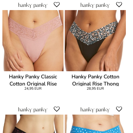
Hanky Panky Classic
Hanky Panky Cotton
Cotton Original Rise
Original Rise Thong
24,95 EUR
28,95 EUR
Thong