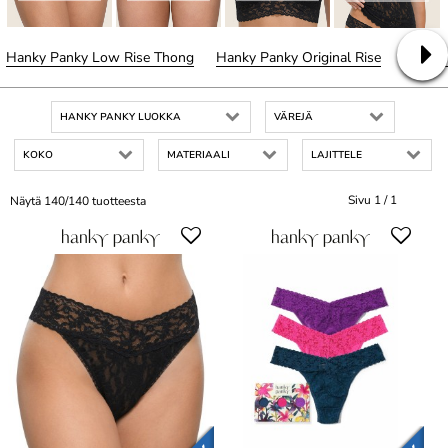
Hanky Panky Low Rise Thong
Hanky Panky Original Rise
Hanky 
HANKY PANKY LUOKKA
VÄREJÄ
KOKO
MATERIAALI
LAJITTELE
Sivu 1 / 1
Näytä 140/140 tuotteesta