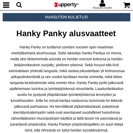
Kirjaudu sisään
MAKSUTON KULJETUS!
Hanky Panky alusvaatteet
Hanky Panky on tuottanut useiden vuosien ajan maailman
miellyttävimpiä alushousuja. Syitä rakastaa Hanky Pankya on monia,
mutta yksi tärkeimmistä asioista on heidän onesize kokonsa ja heidän
tekijänoikeuksin suojattu, ylellinen pitsinsä. Sekä housut että liivit
valmistetaan yhdestä langasta, mikä vastaa pituudeltaan yli kolmasosaa
jalkapallokentästä ja sen vuoksi tarvitaan monta ommelta, mikä tekee
langasta kestävämmän eikä ommel irtoa. Hanky Panky pyrkii jatkuvasti
ajattelemaan luontoa ja työntekijöidensä olosuhteita. Laaduntarkkailun
avulla he pystyvät ylläpitämään työntekijöidensä terveyden ja
turvallisuuden. Jotta he voivat kantaa vastuunsa luonnosta he tekevät
jatkuvasti parhaansa. He kierrättävät ylijäämäkankaat, paketoivat
kierrätysmateriaaliin sekä ovat asentaneet suodattimet hanoihinsa
vähentääkseen muovipullojen käyttöä ja tällä tavoin he panostavat ja
parantavat ympäristöä. Hanky Pankyn ympäristöajattelu on suuri tekijä
siinä, että vihreästä on tullut heidän suosikkivärinsä.