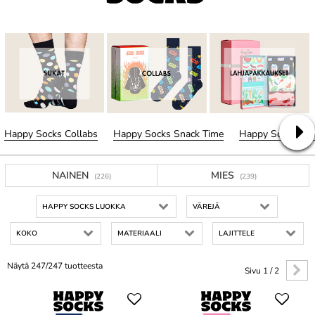
Happy Socks Collabs
Happy Socks Snack Time
Happy Socks Cel
NAINEN
MIES
(226)
(239)
HAPPY SOCKS LUOKKA
VÄREJÄ
KOKO
MATERIAALI
LAJITTELE
Näytä 247/247 tuotteesta
Sivu 1 / 2