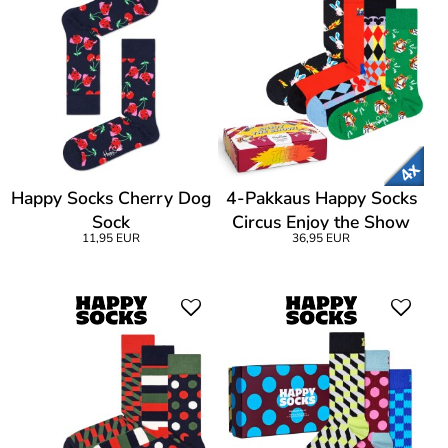
Happy Socks Cherry Dog
4-Pakkaus Happy Socks
Sock
Circus Enjoy the Show
11,95 EUR
36,95 EUR
Gift Box