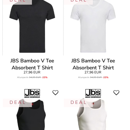
D E A L
D E A L
JBS Bamboo V Tee
JBS Bamboo V Tee
Absorbent T Shirt
Absorbent T Shirt
27,96 EUR
27,96 EUR
Alunperin
34,95 EUR
-20%
Alunperin
34,95 EUR
-20%
D E A L
D E A L