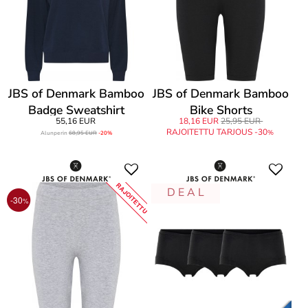
JBS of Denmark Bamboo
JBS of Denmark Bamboo
Badge Sweatshirt
Bike Shorts
55,16 EUR
18,16 EUR
25,95 EUR
RAJOITETTU TARJOUS -30
%
Alunperin
68,95 EUR
-20%
RAJOITETTU
D E A L
-30
%