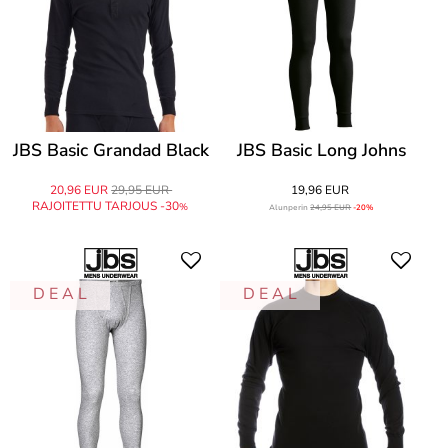
JBS Basic Grandad Black
JBS Basic Long Johns
20,96 EUR
29,95 EUR
19,96 EUR
RAJOITETTU TARJOUS -30
%
Alunperin
24,95 EUR
-20%
D E A L
D E A L