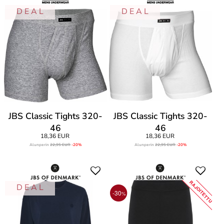
D E A L
D E A L
JBS Classic Tights 320-
JBS Classic Tights 320-
46
46
18,36 EUR
18,36 EUR
Alunperin
22,95 EUR
-20%
Alunperin
22,95 EUR
-20%
RAJOITETTU
D E A L
-30
%