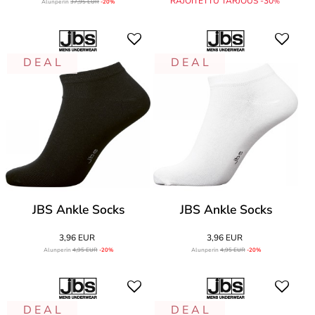
RAJOITETTU TARJOUS -30
%
Alunperin
37,95 EUR
-20%
D E A L
D E A L
JBS Ankle Socks
JBS Ankle Socks
3,96 EUR
3,96 EUR
Alunperin
4,95 EUR
-20%
Alunperin
4,95 EUR
-20%
D E A L
D E A L