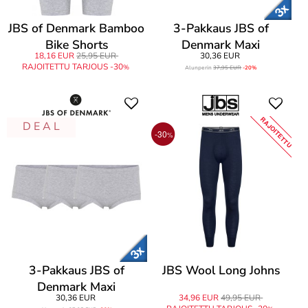
JBS of Denmark Bamboo
3-Pakkaus JBS of
Bike Shorts
Denmark Maxi
18,16 EUR
25,95 EUR
30,36 EUR
RAJOITETTU TARJOUS -30
%
Alunperin
37,95 EUR
-20%
RAJOITETTU
D E A L
-30
%
3-Pakkaus JBS of
JBS Wool Long Johns
Denmark Maxi
30,36 EUR
34,96 EUR
49,95 EUR