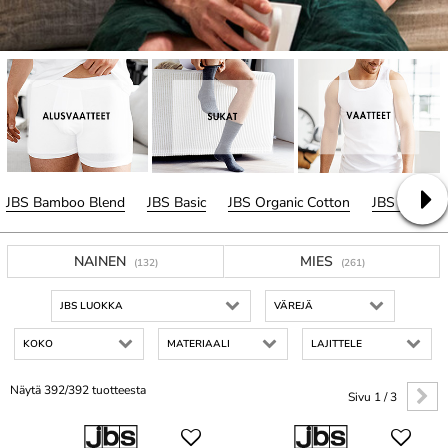
JBS Bamboo Blend
JBS Basic
JBS Organic Cotton
JBS Classic
NAINEN
MIES
(132)
(261)
JBS LUOKKA
VÄREJÄ
KOKO
MATERIAALI
LAJITTELE
Näytä 392/392 tuotteesta
Sivu 1 / 3