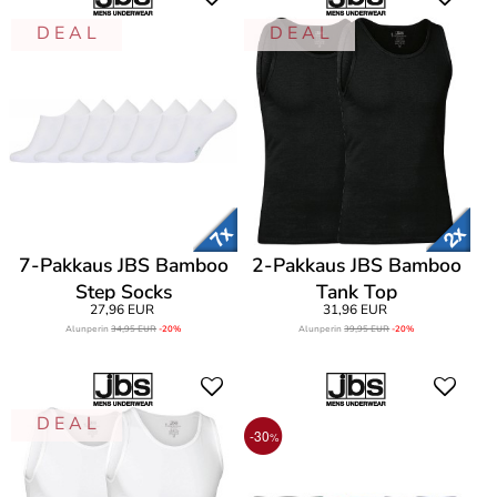
D E A L
D E A L
7-Pakkaus JBS Bamboo
2-Pakkaus JBS Bamboo
Step Socks
Tank Top
27,96 EUR
31,96 EUR
Alunperin
34,95 EUR
-20%
Alunperin
39,95 EUR
-20%
D E A L
-30
%