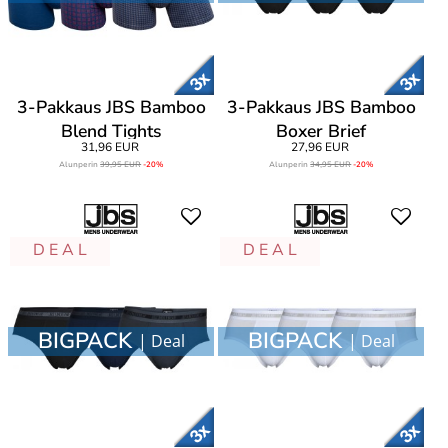
3-Pakkaus JBS Bamboo
3-Pakkaus JBS Bamboo
Blend Tights
Boxer Brief
31,96 EUR
27,96 EUR
Alunperin
39,95 EUR
-20%
Alunperin
34,95 EUR
-20%
D E A L
D E A L
BIGPACK
BIGPACK
| Deal
| Deal