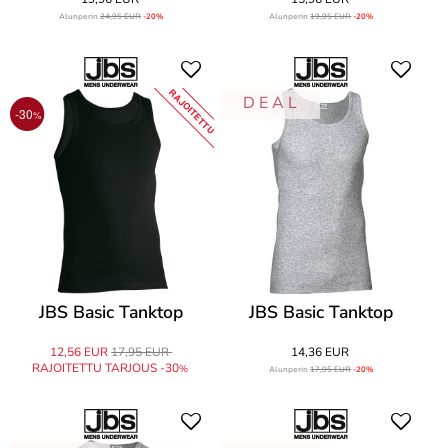
Alunperin
24,95 EUR
-20%
Alunperin
19,95 EUR
-20%
RAJOITETTU
D E A L
-30
%
JBS Basic Tanktop
JBS Basic Tanktop
12,56 EUR
17,95 EUR
14,36 EUR
RAJOITETTU TARJOUS -30
%
Alunperin
17,95 EUR
-20%