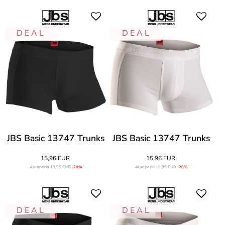
D E A L
D E A L
JBS Basic 13747 Trunks
JBS Basic 13747 Trunks
15,96 EUR
15,96 EUR
Alunperin
19,95 EUR
-20%
Alunperin
19,95 EUR
-20%
D E A L
D E A L