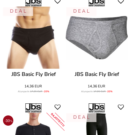
D E A L
D E A L
JBS Basic Fly Brief
JBS Basic Fly Brief
14,36 EUR
14,36 EUR
Alunperin
17,95 EUR
-20%
Alunperin
17,95 EUR
-20%
RAJOITETTU
D E A L
-30
%