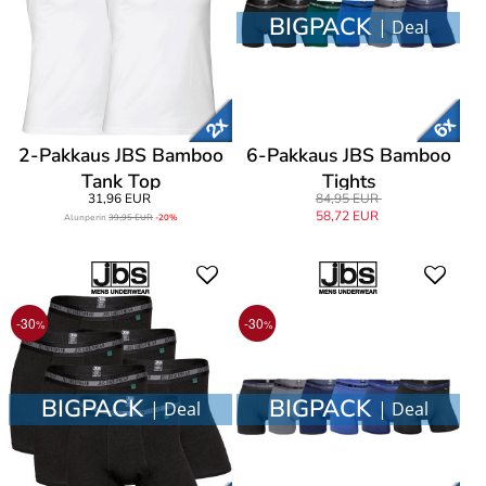
BIGPACK
| Deal
2-Pakkaus JBS Bamboo
6-Pakkaus JBS Bamboo
Tank Top
Tights
31,96 EUR
84,95 EUR
58,72 EUR
Alunperin
39,95 EUR
-20%
-30
-30
%
%
BIGPACK
BIGPACK
| Deal
| Deal