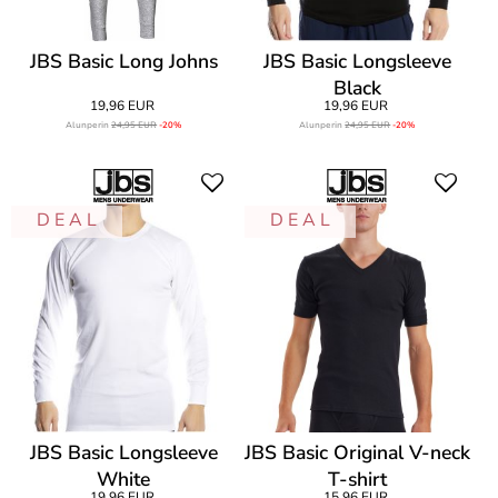
JBS Basic Long Johns
JBS Basic Longsleeve
Black
19,96 EUR
19,96 EUR
Alunperin
24,95 EUR
-20%
Alunperin
24,95 EUR
-20%
D E A L
D E A L
JBS Basic Longsleeve
JBS Basic Original V-neck
White
T-shirt
19,96 EUR
15,96 EUR