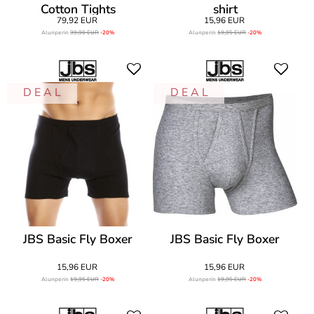
Cotton Tights
shirt
79,92 EUR
15,96 EUR
Alunperin
99,90 EUR
-20%
Alunperin
19,95 EUR
-20%
D E A L
D E A L
JBS Basic Fly Boxer
JBS Basic Fly Boxer
15,96 EUR
15,96 EUR
Alunperin
19,95 EUR
-20%
Alunperin
19,95 EUR
-20%