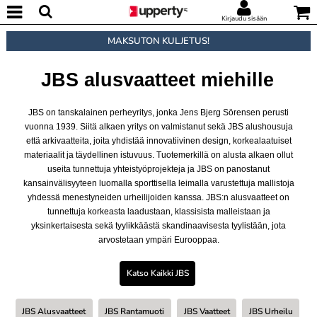
Kirjaudu sisään
MAKSUTON KULJETUS!
JBS alusvaatteet miehille
JBS on tanskalainen perheyritys, jonka Jens Bjerg Sörensen perusti
vuonna 1939. Siitä alkaen yritys on valmistanut sekä JBS alushousuja
että arkivaatteita, joita yhdistää innovatiivinen design, korkealaatuiset
materiaalit ja täydellinen istuvuus. Tuotemerkillä on alusta alkaen ollut
useita tunnettuja yhteistyöprojekteja ja JBS on panostanut
kansainvälisyyteen luomalla sporttisella leimalla varustettuja mallistoja
yhdessä menestyneiden urheilijoiden kanssa. JBS:n alusvaatteet on
tunnettuja korkeasta laadustaan, klassisista malleistaan ja
yksinkertaisesta sekä tyylikkäästä skandinaavisesta tyylistään, jota
arvostetaan ympäri Eurooppaa.
Katso Kaikki JBS
JBS Alusvaatteet
JBS Rantamuoti
JBS Vaatteet
JBS Urheilu