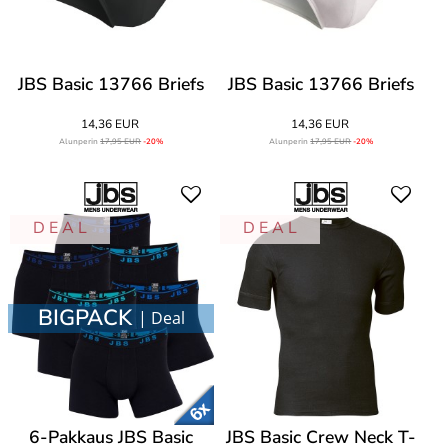
JBS Basic 13766 Briefs
JBS Basic 13766 Briefs
14,36 EUR
14,36 EUR
Alunperin
17,95 EUR
-20%
Alunperin
17,95 EUR
-20%
D E A L
D E A L
BIGPACK
| Deal
6-Pakkaus JBS Basic
JBS Basic Crew Neck T-