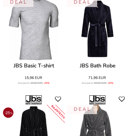
D E A L
D E A L
JBS Basic T-shirt
JBS Bath Robe
15,96 EUR
71,96 EUR
Alunperin
19,95 EUR
-20%
Alunperin
89,95 EUR
-20%
RAJOITETTU
D E A L
-25
%