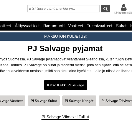
Kirjaudu sisää
atteet
Äitiysvaatteet
Rantamuoti
Vaatteet
Treenivaatteet
Sukat
MAKSUTON KULJETUS!
PJ Salvage pyjamat
ös Suomessa. PJ Salvage pyjamat ovat vilahtaneet tv-sarjoissa, kuten "Ugly Betty
Katie Holmes. PJ Salvage on nuori ja moderni merkki, joka sen sijaan, että se satsa
ävien kuvoidensa ansiosta, mikä saa sinut aina hyvälle tuulelle ja niissä on ihana mate
Katso Kaikki PJ Salvage
alvage Vaatteet
PJ Salvage Sukat
PJ Salvage Kengät
PJ Salvage Talvivaa
PJ Salvage Viimeksi Tullut