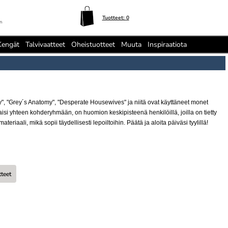
Tuotteet:
0
n
Kengät
Talvivaatteet
Oheistuotteet
Muuta
Inspiraatiota
", "Grey´s Anatomy", "Desperate Housewives" ja niitä ovat käyttäneet monet
isi yhteen kohderyhmään, on huomion keskipisteenä henkilöillä, joilla on tietty
riaali, mikä sopii täydellisesti lepoiltoihin. Päätä ja aloita päiväsi tyylillä!
tteet