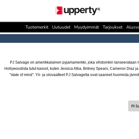
Tuotemerkit
Uutuudet
Myydyimmät
Tarjoukset
Alusva
PJ Salvage on amerikkalainen pyjamamerkki, joka vihdoinkin lanseerataan my
Hollywoodista tutut kasvot, kuten Jessica Alba, Britney Spears, Cameron Diaz ja 
"state of mind". Yö- ja olovaatteet P.J Salvagelta ovat saaneet huomiota jännitt
PJ S