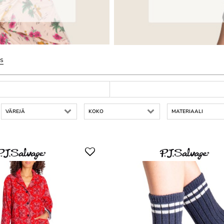
ts
VÄREJÄ
KOKO
MATERIAALI