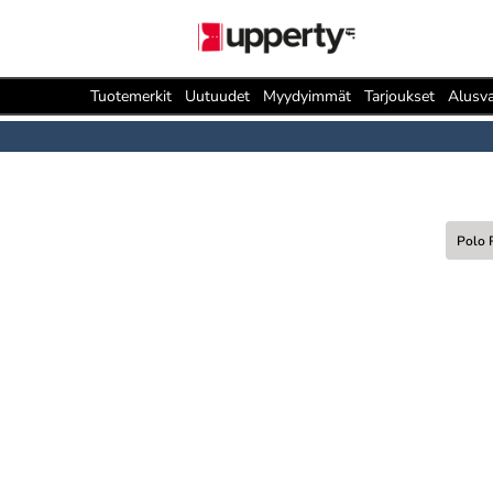
Tuotemerkit
Uutuudet
Myydyimmät
Tarjoukset
Alusva
Polo 