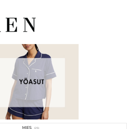
MIES
(25)