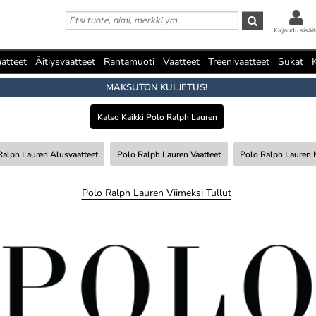
Kirjaudu sisää
atteet
Äitiysvaatteet
Rantamuoti
Vaatteet
Treenivaatteet
Sukat
MAKSUTON KULJETUS!
Katso Kaikki Polo Ralph Lauren
Ralph Lauren Alusvaatteet
Polo Ralph Lauren Vaatteet
Polo Ralph Lauren
Polo Ralph Lauren Viimeksi Tullut