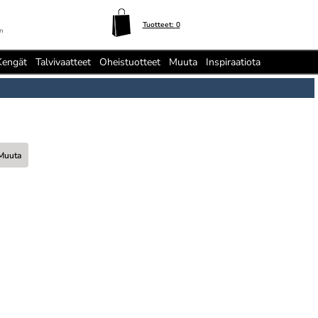
Tuotteet:
0
n
Kengät
Talvivaatteet
Oheistuotteet
Muuta
Inspiraatiota
 Muuta