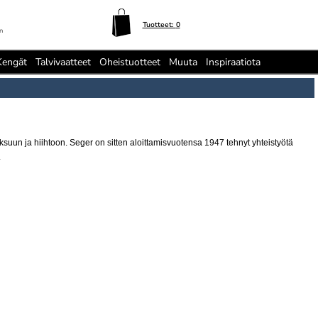
Tuotteet:
0
n
Kengät
Talvivaatteet
Oheistuotteet
Muuta
Inspiraatiota
uoksuun ja hiihtoon. Seger on sitten aloittamisvuotensa 1947 tehnyt yhteistyötä
.