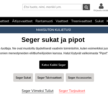
Kirjaudu sisää
atteet
Äitiysvaatteet
Rantamuoti
Vaatteet
Treenivaatteet
Sukat
MAKSUTON KULJETUS!
Seger sukat ja pipot
tuottaja. Ne ovat muotoiltu täydellisesti vaativiin toimintoihin, kuten esimerkiksi j
onien menestyneiden eliittiurheilijoiden kanssa. Hatut löytyvät valikoimasta "Pipot"
Katso Kaikki Seger
Seger Sukat
Seger Talvivaatteet
Seger Accessories
Seger Viimeksi Tullut
Seger Tarjoukset