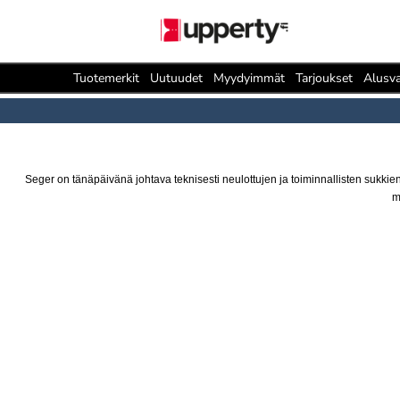
Tuotemerkit
Uutuudet
Myydyimmät
Tarjoukset
Alusva
Seger on tänäpäivänä johtava teknisesti neulottujen ja toiminnallisten sukkien 
m