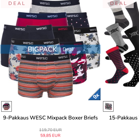
D E A L
D E A L
BIGPACK
| Deal
9-Pakkaus WESC Mixpack Boxer Briefs
15-Pakkaus
119,70 EUR
59,85 EUR