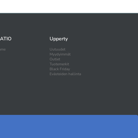
ATIO
Upperty
mme
Uutuudet
Myydyimmät
Outlet
Tuotemerkit
Black Friday
Evästeiden hallinta
OSTA TURVALLISESTI