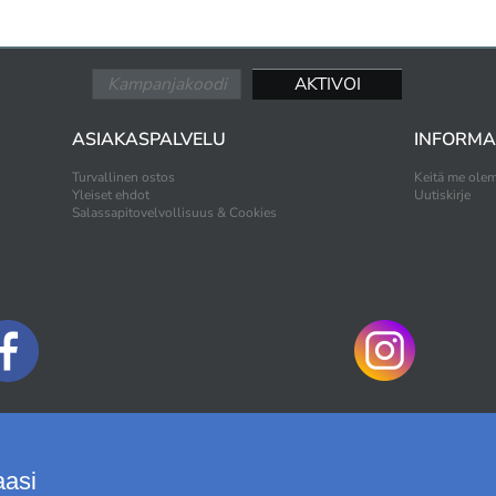
unperin
99,50 EUR
-50%
Alunperin
15,95 EUR
-50%
ASIAKASPALVELU
INFORMA
Turvallinen ostos
Keitä me ole
Yleiset ehdot
Uutiskirje
Salassapitovelvollisuus & Cookies
MAKSUTAVAT
aasi