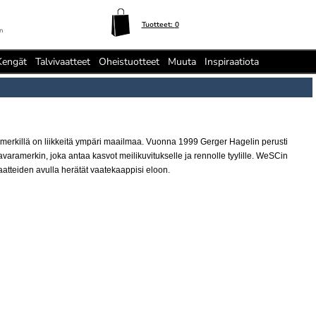
Tuotteet:
0
n
Kengät
Talvivaatteet
Oheistuotteet
Muuta
Inspiraatiota
ä merkillä on liikkeitä ympäri maailmaa. Vuonna 1999 Gerger Hagelin perusti
avaramerkin, joka antaa kasvot meilikuvitukselle ja rennolle tyylille. WeSCin
aatteiden avulla herätät vaatekaappisi eloon.