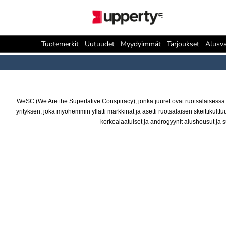
Tuotemerkit
Uutuudet
Myydyimmät
Tarjoukset
Alusva
WeSC (We Are the Superlative Conspiracy), jonka juuret ovat ruotsalaisessa 
yrityksen, joka myöhemmin yllätti markkinat ja asetti ruotsalaisen skeittikult
korkealaatuiset ja androgyynit alushousut ja s