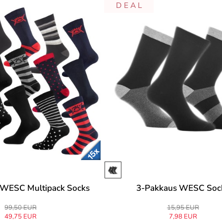
D E A L
 WESC Multipack Socks
3-Pakkaus WESC Soc
99,50 EUR
15,95 EUR
49,75 EUR
7,98 EUR