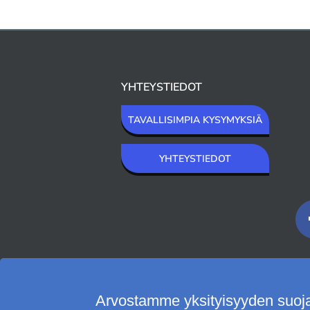
Alunperin
119,70 EUR
-50%
Al
YHTEYSTIEDOT
TAVALLISIMPIA KYSYMYKSIÄ
YHTEYSTIEDOT
MAKSUTAVAT
Arvostamme yksityisyyden suoj