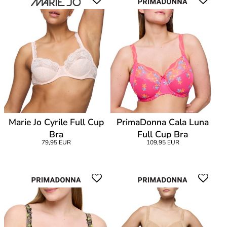
Marie Jo Cyrile Full Cup
PrimaDonna Cala Luna
Bra
Full Cup Bra
79,95 EUR
109,95 EUR