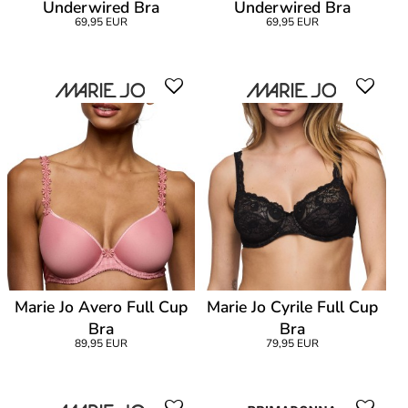
Underwired Bra
Underwired Bra
69,95 EUR
69,95 EUR
Marie Jo Avero Full Cup
Marie Jo Cyrile Full Cup
Bra
Bra
89,95 EUR
79,95 EUR