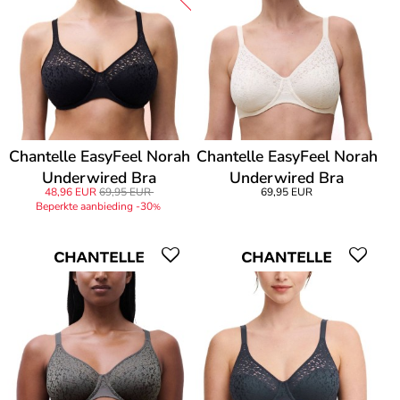
Chantelle EasyFeel Norah
Chantelle EasyFeel Norah
Underwired Bra
Underwired Bra
48,96 EUR
69,95 EUR
69,95 EUR
Beperkte aanbieding -30
%