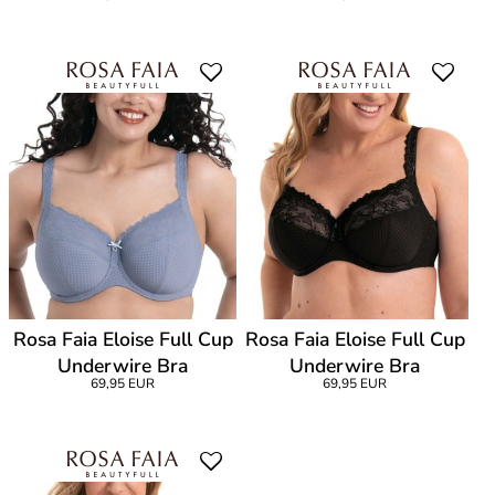
Rosa Faia Eloise Full Cup
Rosa Faia Eloise Full Cup
Underwire Bra
Underwire Bra
69,95 EUR
69,95 EUR