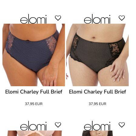
Elomi Charley Full Brief
Elomi Charley Full Brief
37,95 EUR
37,95 EUR