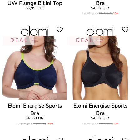
UW Plunge Bikini Top
Bra
56,95 EUR
54,36 EUR
Ursprünglich
67,95 EUR
-20%
D E A L
D E A L
Elomi Energise Sports
Elomi Energise Sports
Bra
Bra
54,36 EUR
54,36 EUR
Ursprünglich
67,95 EUR
-20%
Ursprünglich
67,95 EUR
-20%