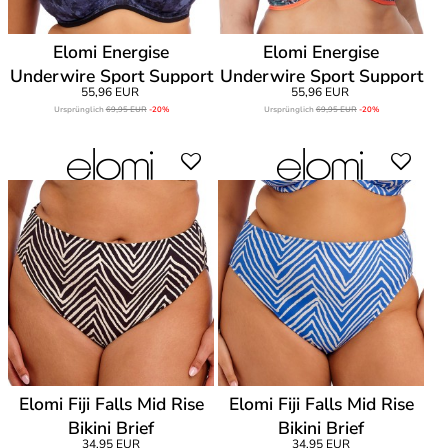
Elomi Energise
Elomi Energise
Underwire Sport Support
Underwire Sport Support
55,96 EUR
55,96 EUR
Bra
Bra
Ursprünglich
69,95 EUR
-20%
Ursprünglich
69,95 EUR
-20%
Elomi Fiji Falls Mid Rise
Elomi Fiji Falls Mid Rise
Bikini Brief
Bikini Brief
34,95 EUR
34,95 EUR