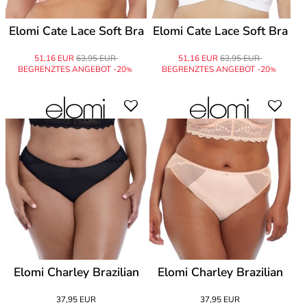
Elomi Cate Lace Soft Bra
Elomi Cate Lace Soft Bra
51,16 EUR
63,95 EUR
51,16 EUR
63,95 EUR
BEGRENZTES ANGEBOT -20
BEGRENZTES ANGEBOT -20
%
%
Elomi Charley Brazilian
Elomi Charley Brazilian
37,95 EUR
37,95 EUR