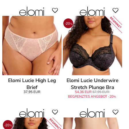
BEGRENZT
-20
%
Elomi Lucie High Leg
Elomi Lucie Underwire
Brief
Stretch Plunge Bra
37,95 EUR
54,36 EUR
67,95 EUR
BEGRENZTES ANGEBOT -20
%
BEGRENZT
-20
%