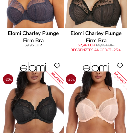
Elomi Charley Plunge
Elomi Charley Plunge
Firm Bra
Firm Bra
69,95 EUR
52,46 EUR
69,95 EUR
BEGRENZTES ANGEBOT -25
%
BEGRENZT
BEGRENZT
-20
-20
%
%