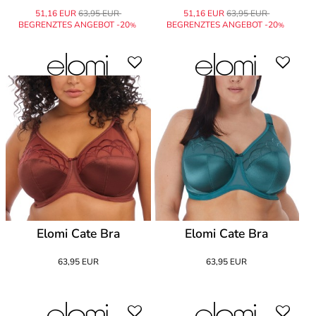
51,16 EUR
63,95 EUR
51,16 EUR
63,95 EUR
BEGRENZTES ANGEBOT -20
BEGRENZTES ANGEBOT -20
%
%
Elomi Cate Bra
Elomi Cate Bra
63,95 EUR
63,95 EUR