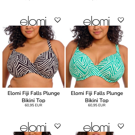
Elomi Fiji Falls Plunge
Elomi Fiji Falls Plunge
Bikini Top
Bikini Top
60,95 EUR
60,95 EUR