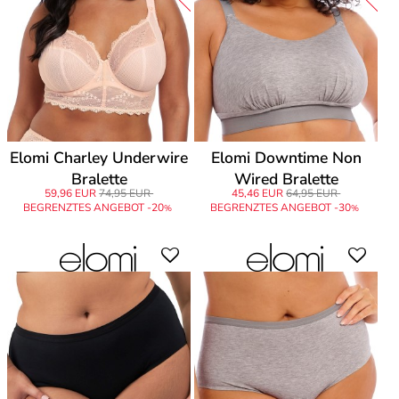
Elomi Charley Underwire
Elomi Downtime Non
Bralette
Wired Bralette
59,96 EUR
74,95 EUR
45,46 EUR
64,95 EUR
BEGRENZTES ANGEBOT -20
BEGRENZTES ANGEBOT -30
%
%