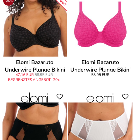
BEGRENZT
-20
%
Elomi Bazaruto
Elomi Bazaruto
Underwire Plunge Bikini
Underwire Plunge Bikini
47,16 EUR
58,95 EUR
58,95 EUR
Top
Top
BEGRENZTES ANGEBOT -20
%