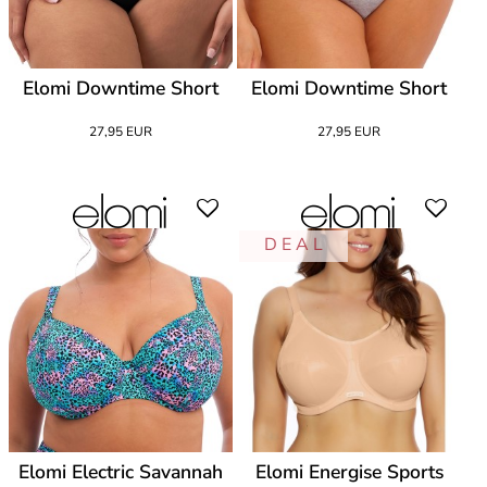
Elomi Downtime Short
Elomi Downtime Short
27,95 EUR
27,95 EUR
D E A L
Elomi Electric Savannah
Elomi Energise Sports