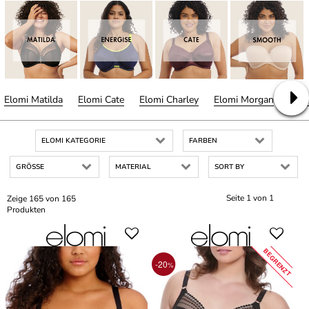
Elomi Matilda
Elomi Cate
Elomi Charley
Elomi Morgan
Elo
ELOMI KATEGORIE
FARBEN
GRÖSSE
MATERIAL
SORT BY
Seite 1 von 1
Zeige 165 von 165
Produkten
BEGRENZT
-20
%