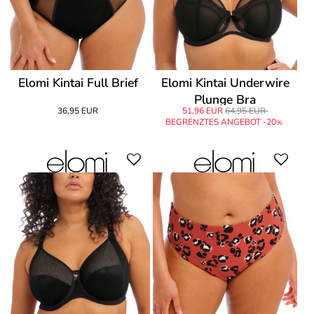
Elomi Kintai Full Brief
Elomi Kintai Underwire
Plunge Bra
36,95 EUR
51,96 EUR
64,95 EUR
BEGRENZTES ANGEBOT -20
%