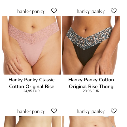
Hanky Panky Classic
Hanky Panky Cotton
Cotton Original Rise
Original Rise Thong
24,95 EUR
28,95 EUR
Thong