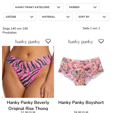
HANKY PANKY KATEGORIE
FARBEN
GRÖSSE
MATERIAL
SORT BY
Seite 1 von 1
Zeige 140 von 140
Produkten
Hanky Panky Beverly
Hanky Panky Boyshort
Original Rise Thong
31,95 EUR
39,95 EUR