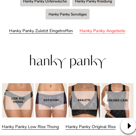
Hanky Panky Unterwäsche
Hanky Panky Kleidung
Hanky Panky Sonstiges
Hanky Panky Zuletzt Eingetroffen
Hanky Panky Angebote
Hanky Panky Low Rise Thong
Hanky Panky Original Rise
Hanky 