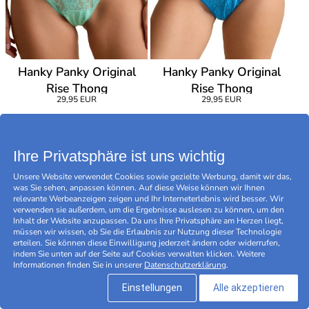
Hanky Panky Original
Hanky Panky Original
Rise Thong
Rise Thong
29,95 EUR
29,95 EUR
Ihre Privatsphäre ist uns wichtig
Unsere Website verwendet Cookies sowie gezielte Werbung, damit wir das,
was Sie sehen, anpassen können. Auf diese Weise können wir Ihnen
relevante Werbeanzeigen zeigen und Ihr Interneterlebnis wird besser. Wir
verwenden sie außerdem, um die Ergebnisse auslesen zu können, um den
Inhalt der Website anzupassen. Da uns Ihre Privatsphäre am Herzen liegt,
müssen wir wissen, ob Sie die Erlaubnis zur Nutzung dieser Technologie
erteilen. Sie können diese Einwilligung jederzeit ändern oder widerrufen,
indem Sie unten auf der Seite auf Cookies verwalten klicken. Weitere
Informationen finden Sie in unserer
Datenschutzerklärung
.
Einstellungen
Alle akzeptieren