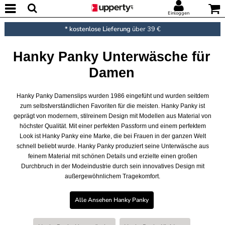
Einloggen
* kostenlose Lieferung
über 39 €
Hanky Panky Unterwäsche für
Damen
Hanky Panky Damenslips wurden 1986 eingefüht und wurden seitdem
zum selbstverständlichen Favoriten für die meisten. Hanky Panky ist
geprägt von modernem, stilreinem Design mit Modellen aus Material von
höchster Qualität. Mit einer perfekten Passform und einem perfektem
Look ist Hanky Panky eine Marke, die bei Frauen in der ganzen Welt
schnell beliebt wurde. Hanky Panky produziert seine Unterwäsche aus
feinem Material mit schönen Details und erzielte einen großen
Durchbruch in der Modeindustrie durch sein innovatives Design mit
außergewöhnlichem Tragekomfort.
Alle Ansehen Hanky Panky