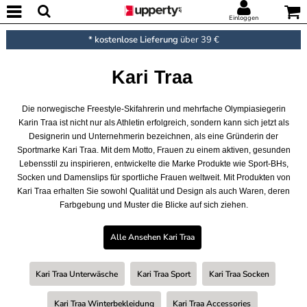
Einloggen
* kostenlose Lieferung
über 39 €
Kari Traa
Die norwegische Freestyle-Skifahrerin und mehrfache Olympiasiegerin
Karin Traa ist nicht nur als Athletin erfolgreich, sondern kann sich jetzt als
Designerin und Unternehmerin bezeichnen, als eine Gründerin der
Sportmarke Kari Traa. Mit dem Motto, Frauen zu einem aktiven, gesunden
Lebensstil zu inspirieren, entwickelte die Marke Produkte wie Sport-BHs,
Socken und Damenslips für sportliche Frauen weltweit. Mit Produkten von
Kari Traa erhalten Sie sowohl Qualität und Design als auch Waren, deren
Farbgebung und Muster die Blicke auf sich ziehen.
Alle Ansehen Kari Traa
Kari Traa Unterwäsche
Kari Traa Sport
Kari Traa Socken
Kari Traa Winterbekleidung
Kari Traa Accessories