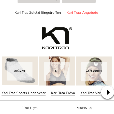
Kari Traa Zuletzt Eingetroffen
Kari Traa Angebote
Kari Traa Sports Underwear
Kari Traa Fröya
Kari Traa Var
Kari 
FRAU
MANN
(37)
(5)