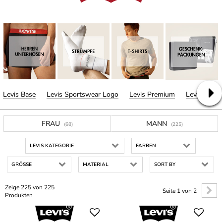
Levis Base
Levis Sportswear Logo
Levis Premium
Levis Sport
FRAU
MANN
(68)
(225)
LEVIS KATEGORIE
FARBEN
GRÖSSE
MATERIAL
SORT BY
Zeige 225 von 225
Seite 1 von 2
Produkten