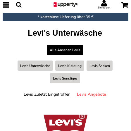
Einloggen
* kostenlose Lieferung
über 39 €
Levi's Unterwäsche
Alle Ansehen Levis
Levis Unterwäsche
Levis Kleidung
Levis Socken
Levis Sonstiges
Levis Zuletzt Eingetroffen
Levis Angebote