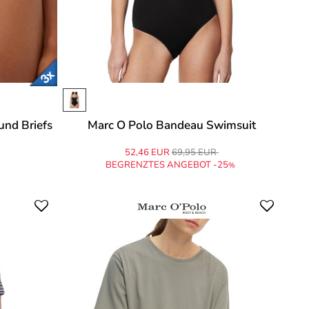
und Briefs
Marc O Polo Bandeau Swimsuit
52,46 EUR
69,95 EUR
BEGRENZTES ANGEBOT -25
%