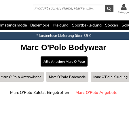
Einlogge
Umstandsmode
Bademode
Kleidung
Sportbekleidung
Socken
Sch
* kostenlose Lieferung
über 39 €
Marc O'Polo Bodywear
Alle Ansehen Marc O’Polo
Marc O’Polo Unterwäsche
Marc O’Polo Bademode
Marc O’Polo Kleidung
Marc O’Polo Zuletzt Eingetroffen
Marc O’Polo Angebote