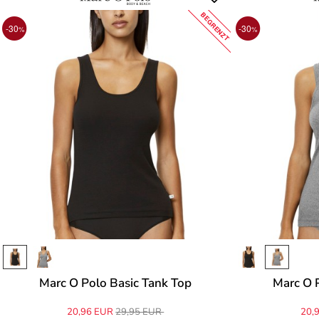
BEGRENZT
-30
-30
%
%
Marc O Polo Basic Tank Top
Marc O 
20,96 EUR
29,95 EUR
20,