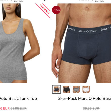
BEGRENZT
-15
%
Polo Basic Tank Top
3-er-Pack Marc O Polo Basi
96 EUR
29,95 EUR
39,95 EUR