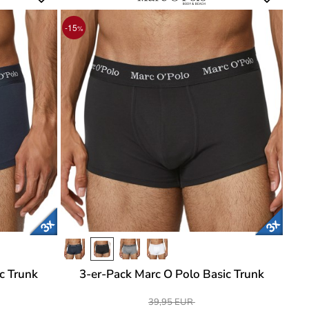
-15
%
c Trunk
3-er-Pack Marc O Polo Basic Trunk
39,95 EUR