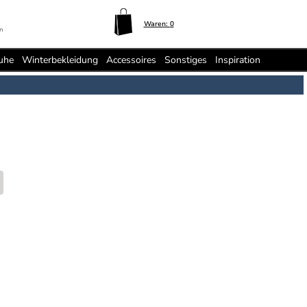
Waren:
0
n
uhe
Winterbekleidung
Accessoires
Sonstiges
Inspiration