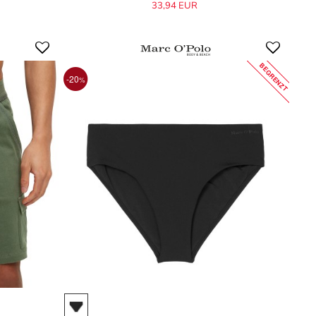
33,94 EUR
BEGRENZT
-20
%