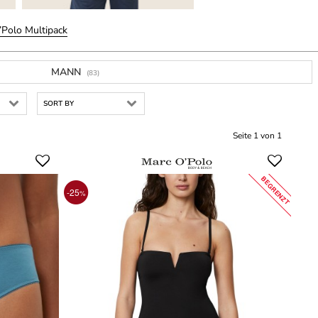
’Polo Multipack
MANN
(83)
SORT BY
Seite 1 von 1
BEGRENZT
-25
%