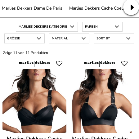
Marlies Dekkers Dame De Paris
Marlies Dekkers Cache Coeur
Mar
MARLIES DEKKERS KATEGORIE
FARBEN
GRÖSSE
MATERIAL
SORT BY
Zeige 11 von 11 Produkten
Marlies Dekkers Cache
Marlies Dekkers Cache