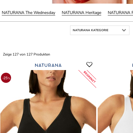
NATURANA The Wednesday
NATURANA Heritage
NATURANA F
NATURANA KATEGORIE
Zeige 127 von 127 Produkten
BEGRENZT
-25
%