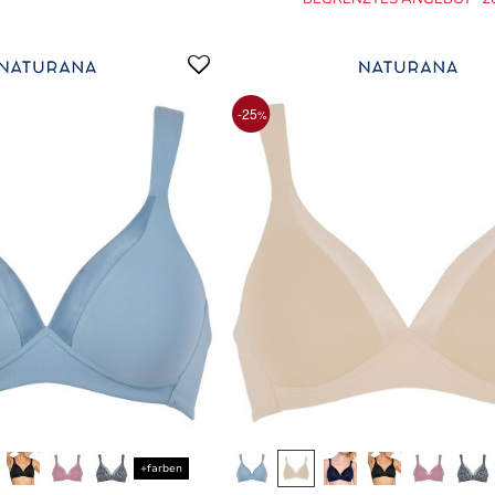
-25
%
+farben