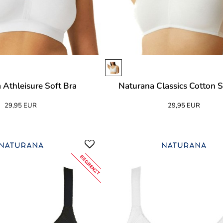
 Athleisure Soft Bra
Naturana Classics Cotton S
29,95 EUR
29,95 EUR
BEGRENZT