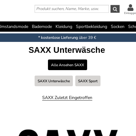
Einlogge
Umstandsmode
Bademode
Kleidung
Sportbekleidung
Socken
Sch
* kostenlose Lieferung
über 39 €
SAXX Unterwäsche
Alle Ansehen SAXX
SAXX Unterwäsche
SAXX Sport
SAXX Zuletzt Eingetroffen