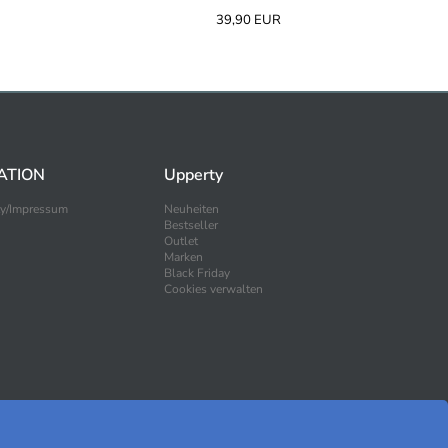
39,90 EUR
ATION
Upperty
ty/Impressum
Neuheiten
Bestseller
Outlet
Marken
Black Friday
Cookies verwalten
SICHER EINKAUFEN