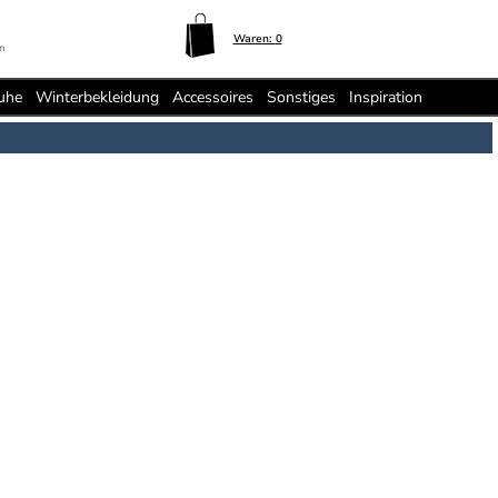
Waren:
0
n
uhe
Winterbekleidung
Accessoires
Sonstiges
Inspiration