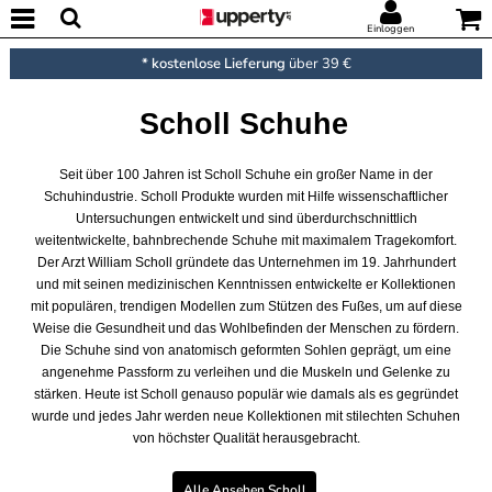
Einloggen
* kostenlose Lieferung
über 39 €
Scholl Schuhe
Seit über 100 Jahren ist Scholl Schuhe ein großer Name in der
Schuhindustrie. Scholl Produkte wurden mit Hilfe wissenschaftlicher
Untersuchungen entwickelt und sind überdurchschnittlich
weitentwickelte, bahnbrechende Schuhe mit maximalem Tragekomfort.
Der Arzt William Scholl gründete das Unternehmen im 19. Jahrhundert
und mit seinen medizinischen Kenntnissen entwickelte er Kollektionen
mit populären, trendigen Modellen zum Stützen des Fußes, um auf diese
Weise die Gesundheit und das Wohlbefinden der Menschen zu fördern.
Die Schuhe sind von anatomisch geformten Sohlen geprägt, um eine
angenehme Passform zu verleihen und die Muskeln und Gelenke zu
stärken. Heute ist Scholl genauso populär wie damals als es gegründet
wurde und jedes Jahr werden neue Kollektionen mit stilechten Schuhen
von höchster Qualität herausgebracht.
Alle Ansehen Scholl