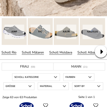
Scholl Rio
Scholl Mälaren
Scholl Moldava
Scholl Alba
Scho
FRAU
MANN
(58)
(21)
SCHOLL KATEGORIE
FARBEN
GRÖSSE
MATERIAL
SORT BY
Seite 1 von 1
Zeige 63 von 63 Produkten