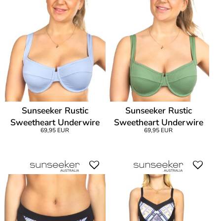
Sunseeker Rustic
Sunseeker Rustic
Sweetheart Underwire
Sweetheart Underwire
69,95 EUR
69,95 EUR
Bikini Bra
Bikini Bra