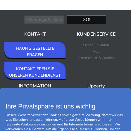
KONTAKT
KUNDENSERVICE
Sicher Einkaufen
HÄUFIG GESTELLTE
Agb
FRAGEN
Datenschutz & Cookies
KONTAKTIEREN SIE
UNSEREN KUNDENDIENST
INFORMATION
Upperty
Über Upperty/Impressum
Neuheiten
Newsletter
Bestseller
Ihre Privatsphäre ist uns wichtig
Outlet
Unsere Website verwendet Cookies sowie gezielte Werbung, damit wir das,
Marken
was Sie sehen, anpassen können. Auf diese Weise können wir Ihnen
Black Friday
relevante Werbeanzeigen zeigen und Ihr Interneterlebnis wird besser. Wir
verwenden sie außerdem, um die Ergebnisse auslesen zu können, um den
Cookies verwalten