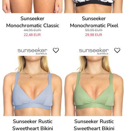
Sunseeker
Sunseeker
Monochromatic Classic
Monochromatic Pixel
44,95 EUR
59,95 EUR
Pant
Cross Front Top
22,48 EUR
29,98 EUR
Sunseeker Rustic
Sunseeker Rustic
Sweetheart Bikini
Sweetheart Bikini