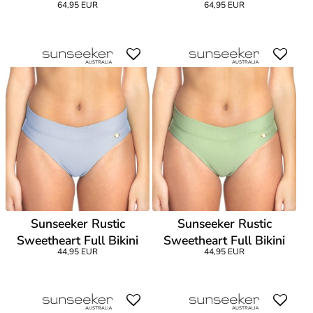
64,95 EUR
64,95 EUR
Bralette
Bralette
Sunseeker Rustic
Sunseeker Rustic
Sweetheart Full Bikini
Sweetheart Full Bikini
44,95 EUR
44,95 EUR
Panty
Panty