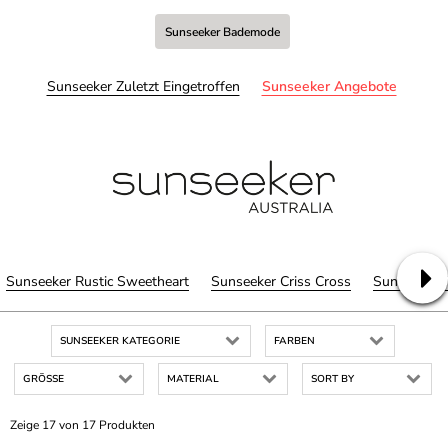
Sunseeker Bademode
Sunseeker Zuletzt Eingetroffen
Sunseeker Angebote
Sunseeker Rustic Sweetheart
Sunseeker Criss Cross
Sunseeker T
SUNSEEKER KATEGORIE
FARBEN
GRÖSSE
MATERIAL
SORT BY
Zeige 17 von 17 Produkten