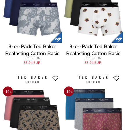
3-er-Pack Ted Baker
3-er-Pack Ted Baker
Realasting Cotton Basic
Realasting Cotton Basic
39,95 EUR
39,95 EUR
Trunks
Trunks
33,94 EUR
33,94 EUR
-15
-15
%
%