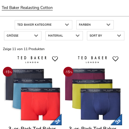
Ted Baker Realasting Cotton
TED BAKER KATEGORIE
FARBEN
GRÖSSE
MATERIAL
SORT BY
Zeige 11 von 11 Produkten
-15
-15
%
%
3-er-Pack Ted Baker
3-er-Pack Ted Baker