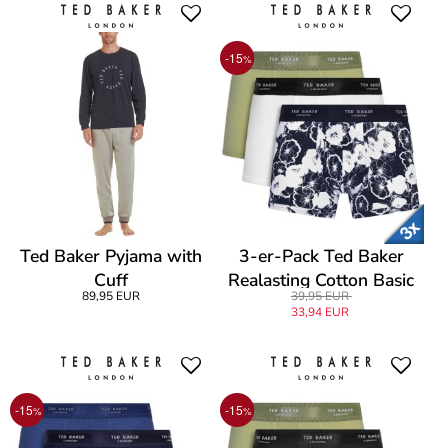
-15
%
Ted Baker Pyjama with
3-er-Pack Ted Baker
Cuff
Realasting Cotton Basic
89,95 EUR
39,95 EUR
Trunks
33,94 EUR
-15
-15
%
%