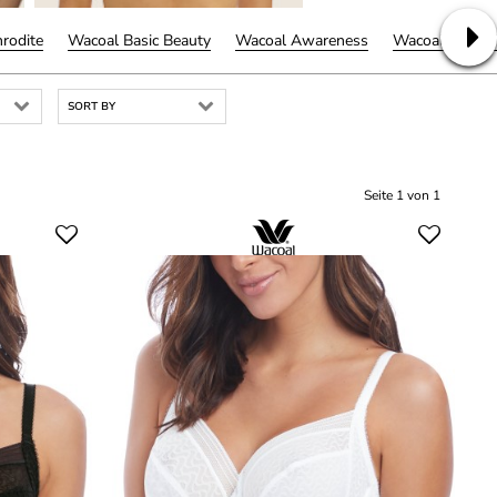
rodite
Wacoal Basic Beauty
Wacoal Awareness
Wacoal Net Eff
SORT BY
Seite 1 von 1