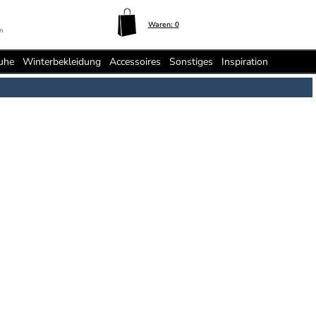
Waren:
0
n
uhe
Winterbekleidung
Accessoires
Sonstiges
Inspiration