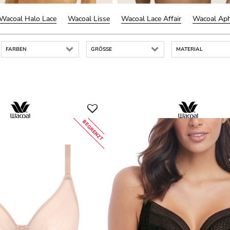
Wacoal Halo Lace
Wacoal Lisse
Wacoal Lace Affair
Wacoal Aph
FARBEN
GRÖSSE
MATERIAL
BEGRENZT