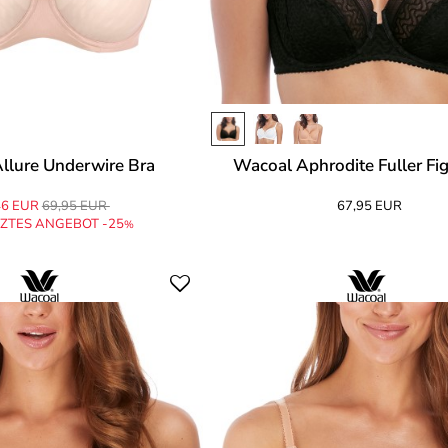
llure Underwire Bra
Wacoal Aphrodite Fuller Fi
46 EUR
69,95 EUR
67,95 EUR
ZTES ANGEBOT -25
%