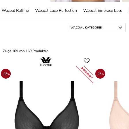
Wacoal Raffiné
Wacoal Lace Perfection
Wacoal Embrace Lace
WACOAL KATEGORIE
Zeige 169 von 169 Produkten
BEGRENZT
-25
-25
%
%