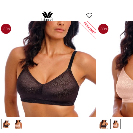
BEGRENZT
-30
-30
%
%