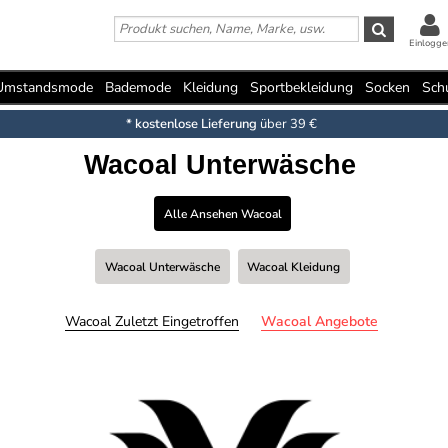
Einlogge
Umstandsmode
Bademode
Kleidung
Sportbekleidung
Socken
Sch
* kostenlose Lieferung
über 39 €
Wacoal Unterwäsche
Alle Ansehen Wacoal
Wacoal Unterwäsche
Wacoal Kleidung
Wacoal Zuletzt Eingetroffen
Wacoal Angebote