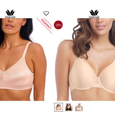
BEGRENZT
-20
%