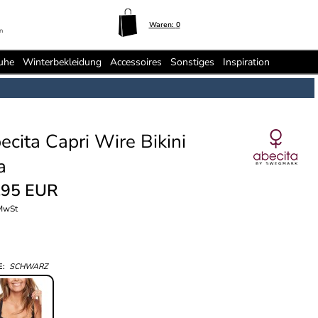
Waren:
0
n
uhe
Winterbekleidung
Accessoires
Sonstiges
Inspiration
ecita Capri Wire Bikini
a
,95 EUR
 MwSt
E:
SCHWARZ