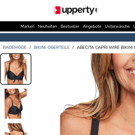
Marken
Neuheiten
Bestseller
Angebote
Unterwäsche
BADEMODE
/
BIKINI-OBERTEILE
/
ABECITA CAPRI WIRE BIKINI