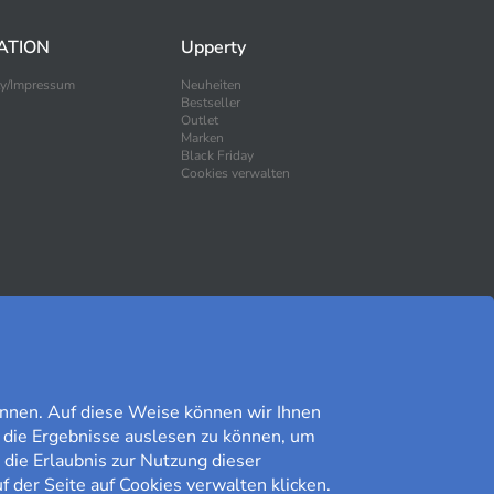
ATION
Upperty
ty/Impressum
Neuheiten
Bestseller
Outlet
Marken
Black Friday
Cookies verwalten
SICHER EINKAUFEN
nnen. Auf diese Weise können wir Ihnen
 die Ergebnisse auslesen zu können, um
 die Erlaubnis zur Nutzung dieser
f der Seite auf Cookies verwalten klicken.
Kundomdöme på Prisjakt