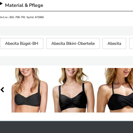
Material & Pflege
Art.nr.: 601-708-791 SplId: 472060
Abecita Bügel-BH
Abecita Bikini-Oberteile
Abecita