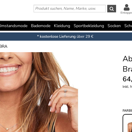
Einlogge
Umstandsmode
Bademode
Kleidung
Sportbekleidung
Socken
Sch
* kostenlose Lieferung
über 29 €
 BRA
Ab
Br
64
Inkl.
FARB