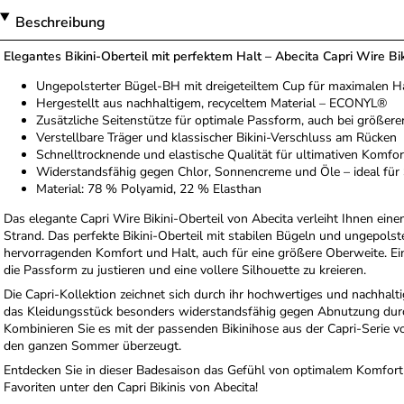
Beschreibung
Elegantes Bikini-Oberteil mit perfektem Halt – Abecita Capri Wire Bik
Ungepolsterter Bügel-BH mit dreigeteiltem Cup für maximalen H
Hergestellt aus nachhaltigem, recyceltem Material – ECONYL®
Zusätzliche Seitenstütze für optimale Passform, auch bei größer
Verstellbare Träger und klassischer Bikini-Verschluss am Rücken
Schnelltrocknende und elastische Qualität für ultimativen Komfor
Widerstandsfähig gegen Chlor, Sonnencreme und Öle – ideal für
Material: 78 % Polyamid, 22 % Elasthan
Das elegante Capri Wire Bikini-Oberteil von Abecita verleiht Ihnen eine
Strand. Das perfekte Bikini-Oberteil mit stabilen Bügeln und ungepolst
hervorragenden Komfort und Halt, auch für eine größere Oberweite. Ei
die Passform zu justieren und eine vollere Silhouette zu kreieren.
Die Capri-Kollektion zeichnet sich durch ihr hochwertiges und nachhal
das Kleidungsstück besonders widerstandsfähig gegen Abnutzung durc
Kombinieren Sie es mit der passenden Bikinihose aus der Capri-Serie v
den ganzen Sommer überzeugt.
Entdecken Sie in dieser Badesaison das Gefühl von optimalem Komfor
Favoriten unter den Capri Bikinis von Abecita!