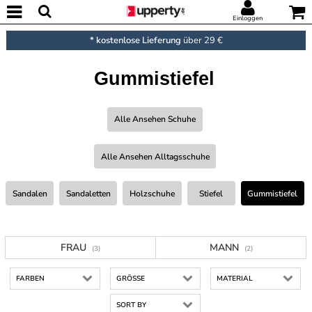
Einloggen
* kostenlose Lieferung
über 29 €
Gummistiefel
Alle Ansehen Schuhe
Alle Ansehen Alltagsschuhe
Sandalen
Sandaletten
Holzschuhe
Stiefel
Gummistiefel
FRAU
MANN
(3)
(2)
FARBEN
GRÖSSE
MATERIAL
SORT BY