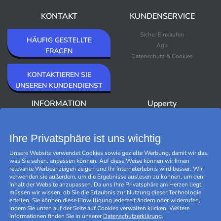
KONTAKT
KUNDENSERVICE
Sicher Einkaufen
HÄUFIG GESTELLTE
Agb
FRAGEN
Datenschutz & Cookies
KONTAKTIEREN SIE
UNSEREN KUNDENDIENST
INFORMATION
Upperty
Über Upperty/Impressum
Neuheiten
Newsletter
Bestseller
Ihre Privatsphäre ist uns wichtig
Outlet
Unsere Website verwendet Cookies sowie gezielte Werbung, damit wir das,
Marken
was Sie sehen, anpassen können. Auf diese Weise können wir Ihnen
Black Friday
relevante Werbeanzeigen zeigen und Ihr Interneterlebnis wird besser. Wir
Cookies verwalten
verwenden sie außerdem, um die Ergebnisse auslesen zu können, um den
Inhalt der Website anzupassen. Da uns Ihre Privatsphäre am Herzen liegt,
müssen wir wissen, ob Sie die Erlaubnis zur Nutzung dieser Technologie
erteilen. Sie können diese Einwilligung jederzeit ändern oder widerrufen,
indem Sie unten auf der Seite auf Cookies verwalten klicken. Weitere
Informationen finden Sie in unserer
Datenschutzerklärung
.