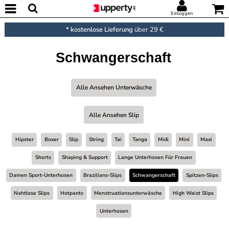
Einloggen
* kostenlose Lieferung
über 29 €
Schwangerschaft
Alle Ansehen Unterwäsche
Alle Ansehen Slip
Hipster
Boxer
Slip
String
Tai
Tanga
Midi
Mini
Maxi
Shorts
Shaping & Support
Lange Unterhosen Für Frauen
Damen Sport-Unterhosen
Brazilians-Slips
Schwangerschaft
Spitzen-Slips
Nahtlose Slips
Hotpants
Menstruationsunterwäsche
High Waist Slips
Unterhosen