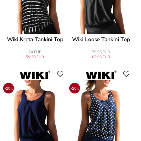
Wiki Kreta Tankini Top
Wiki Loose Tankini Top
74 EUR
79,95 EUR
59,20 EUR
63,96 EUR
-20
-20
%
%