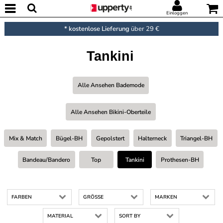
Einloggen
* kostenlose Lieferung
über 29 €
Tankini
Alle Ansehen Bademode
Alle Ansehen Bikini-Oberteile
Mix & Match
Bügel-BH
Gepolstert
Halterneck
Triangel-BH
Bandeau/bandero
Top
Tankini
Prothesen-BH
FARBEN
GRÖSSE
MARKEN
MATERIAL
SORT BY