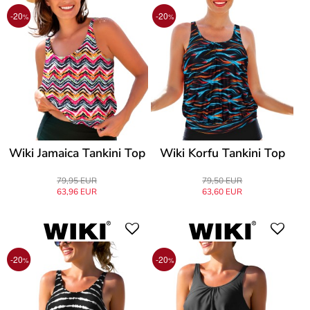
-20
-20
%
%
Wiki Jamaica Tankini Top
Wiki Korfu Tankini Top
79,95 EUR
79,50 EUR
63,96 EUR
63,60 EUR
-20
-20
%
%