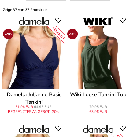
Zeige 37 von 37 Produkten
BEGRENZT
-20
-20
%
%
Damella Julianne Basic
Wiki Loose Tankini Top
Tankini
51,96 EUR
64,95 EUR
79,95 EUR
BEGRENZTES ANGEBOT -20
63,96 EUR
%