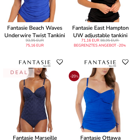
Fantasie Beach Waves
Fantasie East Hampton
Underwire Twist Tankini
UW adjustable tankini
93,95 EUR
71,16 EUR
88,95 EUR
75,16 EUR
BEGRENZTES ANGEBOT -20
%
D E A L
-20
%
Fantasie Marseille
Fantasie Ottawa