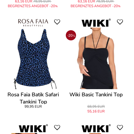
63,16 EUR
78,95 EUR
63,16 EUR
78,95 EUR
BEGRENZTES ANGEBOT -20
BEGRENZTES ANGEBOT -20
%
%
-20
%
Rosa Faia Batik Safari
Wiki Basic Tankini Top
Tankini Top
99,95 EUR
68,95 EUR
55,16 EUR