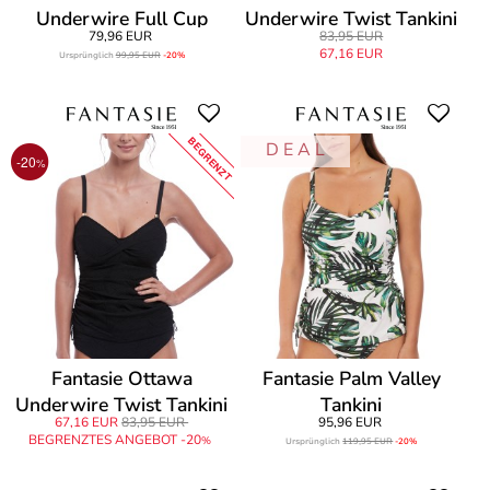
Underwire Full Cup
Underwire Twist Tankini
79,96 EUR
83,95 EUR
Tankini
67,16 EUR
Ursprünglich
99,95 EUR
-20%
BEGRENZT
D E A L
-20
%
Fantasie Ottawa
Fantasie Palm Valley
Underwire Twist Tankini
Tankini
67,16 EUR
83,95 EUR
95,96 EUR
BEGRENZTES ANGEBOT -20
%
Ursprünglich
119,95 EUR
-20%