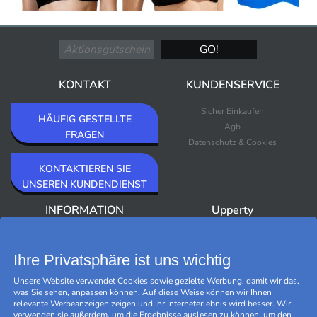
KONTAKT
KUNDENSERVICE
Sicher Einkaufen
HÄUFIG GESTELLTE
Agb
FRAGEN
Datenschutz & Cookies
KONTAKTIEREN SIE
UNSEREN KUNDENDIENST
INFORMATION
Upperty
Über Upperty/Impressum
Neuheiten
Newsletter
Bestseller
Ihre Privatsphäre ist uns wichtig
Outlet
Unsere Website verwendet Cookies sowie gezielte Werbung, damit wir das,
Marken
was Sie sehen, anpassen können. Auf diese Weise können wir Ihnen
Black Friday
relevante Werbeanzeigen zeigen und Ihr Interneterlebnis wird besser. Wir
Cookies verwalten
verwenden sie außerdem, um die Ergebnisse auslesen zu können, um den