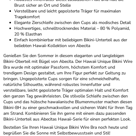
Brust sicher an Ort und Stelle
Verstellbare und leicht gepolsterte Träger für maximalen
Tragekomfort
Elegante Zierschleife zwischen den Cups als modisches Detail
Hochwertiges, schnelltrocknendes Material – 80 % Polyamid,
20 % Elasthan
Einfach kombinierbar mit beliebigem Bikini-Unterteil aus der
beliebten Hawaii-Kollektion von Abecita
Genießen Sie den Sommer in diesem eleganten und langlebigen
Bikini-Oberteil mit Bügel von Abecita. Der Hawaii Unique Bikini Wire
Bra wurde mit optimaler Passform, höchstem Komfort und
trendigem Design gestaltet, um Ihre Figur perfekt zur Geltung zu
bringen. Ungepolsterte Cups sorgen für eine schmeichelhafte,
natürliche Silhouette, während robustes Innenfutter und
verstellbare, leicht gepolsterte Träger optimalen Halt und Komfort
den ganzen Tag gewährleisten. Die stilvolle Schleife zwischen den
Cups und das hübsche hawaiianische Blumenmuster machen diesen
Bikini-BH zu einer geschmackvollen und sicheren Wahl für Ihren Tag
am Strand. Kombinieren Sie ihn gerne mit einem dazu passenden
Bikini-Unterteil aus Abecitas Hawaii-Serie für einen perfekten Look.
Bestellen Sie Ihren Hawaii Unique Bikini Wire Bra noch heute und
begrüßen Sie die Sonne mit Selbstbewusstsein und Stil!