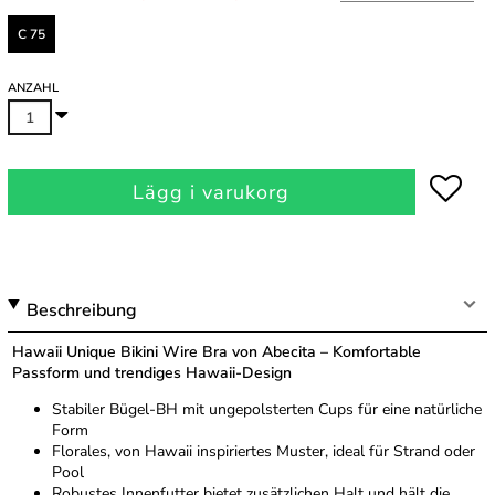
C 75
ANZAHL
Lägg i varukorg
Beschreibung
Hawaii Unique Bikini Wire Bra von Abecita – Komfortable
Passform und trendiges Hawaii-Design
Stabiler Bügel-BH mit ungepolsterten Cups für eine natürliche
Form
Florales, von Hawaii inspiriertes Muster, ideal für Strand oder
Pool
Robustes Innenfutter bietet zusätzlichen Halt und hält die