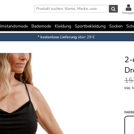
Einlogge
Umstandsmode
Bademode
Kleidung
Sportbekleidung
Socken
Sch
* kostenlose Lieferung
über 29 €
2-
Dr
15
Inkl.
FARB