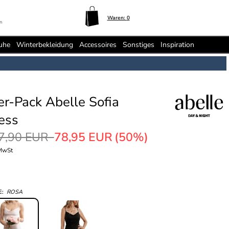
Waren:
0
n
uhe
Winterbekleidung
Accessoires
Sonstiges
Inspiration
er-Pack Abelle Sofia
ess
7,90 EUR
78,95 EUR
(50%)
 MwSt
E:
ROSA