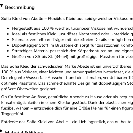
Beschreibung
Sofia Kleid von Abelle – Flexibles Kleid aus seidig-weicher Viskose
Hergestellt aus 100 % weicher, luxuriöser Viskose mit wunders
Ideal als festliches Kleid, luxuriöses Nachthemd oder Unterkleid 
Schmale, verstellbare Träger mit nickelfreien Details ermögliche
Doppellagiger Stoff im Brustbereich sorgt für zusätzlichen Komfo
Stretchiges Material passt sich den Körperkonturen an und eignet
Größen von XS bis XL (34–54) mit großzügiger Passform für vielse
Das Sofia Kleid der schwedischen Marke Abelle ist ein unverzichtbares B
100 % aus Viskose, einer leichten und atmungsaktiven Naturfaser, die e
Der elegante Wasserfall-Ausschnitt und die schmalen, verstellbaren Trä
optimale Passform. Das schmeichelhafte Design mit doppellagigem Stoff
größere Oberweiten geeignet.
Ob für festliche Anlässe, gemütliche Abende zu Hause oder als bequemes
Einsatzmöglichkeiten in einem Kleidungsstück. Dank der elastischen E
flexibel wählen – entscheide dich für eine Größe kleiner für einen fig
Tragegefühl.
Entdecke das Sofia Kleid von Abelle – ein Lieblingsstück, das du heute
Material & Pflege