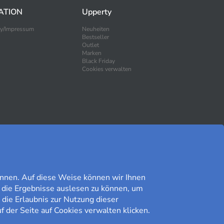
ATION
Upperty
ty/Impressum
Neuheiten
Bestseller
Outlet
Marken
Black Friday
Cookies verwalten
SICHER EINKAUFEN
nnen. Auf diese Weise können wir Ihnen
 die Ergebnisse auslesen zu können, um
 die Erlaubnis zur Nutzung dieser
f der Seite auf Cookies verwalten klicken.
Kundomdöme på Prisjakt
9,41/10