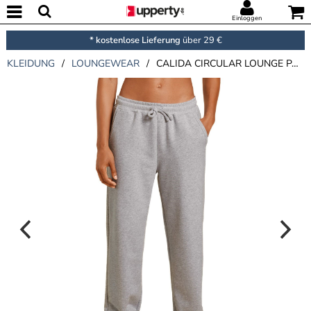
Einloggen
* kostenlose Lieferung
über 29 €
KLEIDUNG
/
LOUNGEWEAR
/
CALIDA CIRCULAR LOUNGE PANTS WITH CUFFS