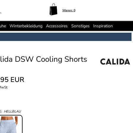
Waren:
0
n
uhe
Winterbekleidung
Accessoires
Sonstiges
Inspiration
lida DSW Cooling Shorts
,95 EUR
 MwSt
E:
HELLBLAU