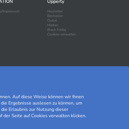
ATION
Upperty
ty/Impressum
Neuheiten
Bestseller
Outlet
Marken
Black Friday
Cookies verwalten
SICHER EINKAUFEN
nnen. Auf diese Weise können wir Ihnen
 die Ergebnisse auslesen zu können, um
 die Erlaubnis zur Nutzung dieser
f der Seite auf Cookies verwalten klicken.
Kundomdöme på Prisjakt
9,41/10
Lesen Sie unsere Bewertungen»