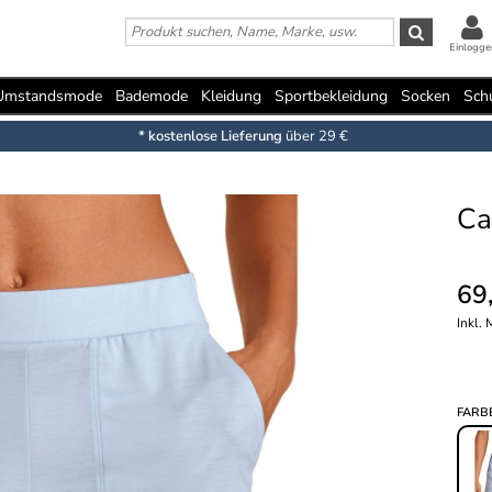
Einlogge
Umstandsmode
Bademode
Kleidung
Sportbekleidung
Socken
Sch
* kostenlose Lieferung
über 29 €
Ca
69
Inkl.
FARB