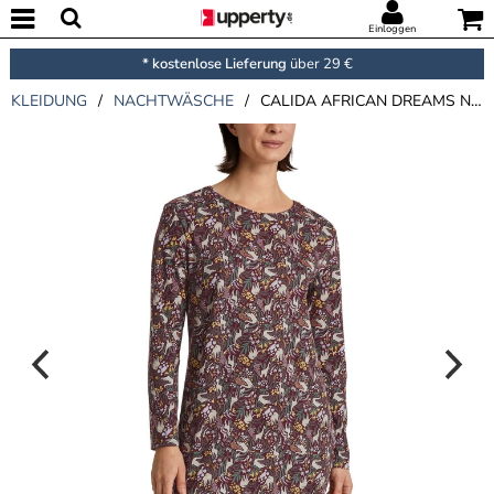
Einloggen
* kostenlose Lieferung
über 29 €
KLEIDUNG
/
NACHTWÄSCHE
/
CALIDA AFRICAN DREAMS NIGHTDRESS