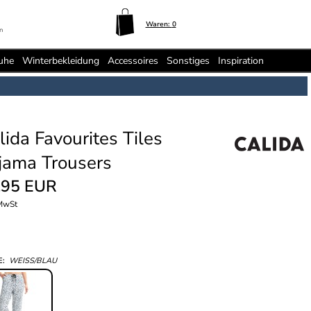
Waren:
0
n
uhe
Winterbekleidung
Accessoires
Sonstiges
Inspiration
lida Favourites Tiles
jama Trousers
,95 EUR
 MwSt
E:
WEISS/BLAU