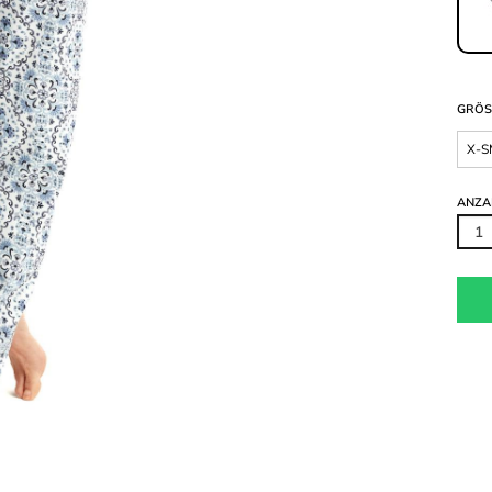
GRÖS
X-S
ANZA