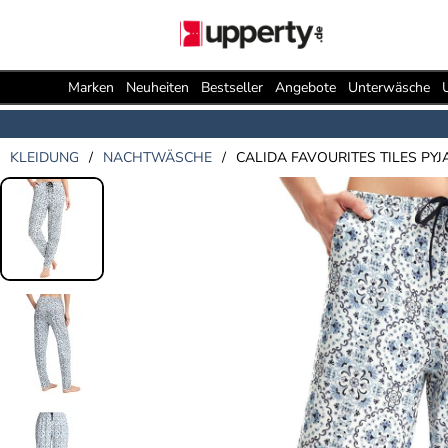
Marken
Neuheiten
Bestseller
Angebote
Unterwäsche
KLEIDUNG
/
NACHTWÄSCHE
/
CALIDA FAVOURITES TILES PY