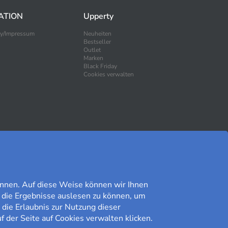
ATION
Upperty
ty/Impressum
Neuheiten
Bestseller
Outlet
Marken
Black Friday
Cookies verwalten
SICHER EINKAUFEN
nnen. Auf diese Weise können wir Ihnen
 die Ergebnisse auslesen zu können, um
 die Erlaubnis zur Nutzung dieser
f der Seite auf Cookies verwalten klicken.
Kundomdöme på Prisjakt