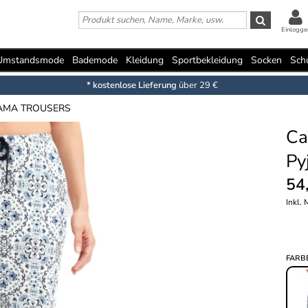
Einlogge
Umstandsmode
Bademode
Kleidung
Sportbekleidung
Socken
Sch
* kostenlose Lieferung
über 29 €
JAMA TROUSERS
Ca
Py
54
Inkl.
FARB