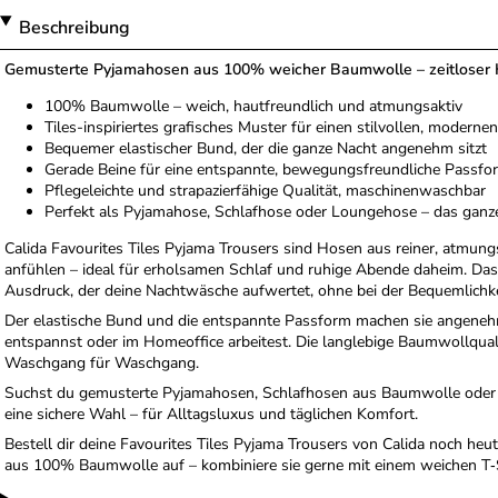
Beschreibung
Gemusterte Pyjamahosen aus 100% weicher Baumwolle – zeitloser K
100% Baumwolle – weich, hautfreundlich und atmungsaktiv
Tiles-inspiriertes grafisches Muster für einen stilvollen, moderne
Bequemer elastischer Bund, der die ganze Nacht angenehm sitzt
Gerade Beine für eine entspannte, bewegungsfreundliche Passfo
Pflegeleichte und strapazierfähige Qualität, maschinenwaschbar
Perfekt als Pyjamahose, Schlafhose oder Loungehose – das ganze
Calida Favourites Tiles Pyjama Trousers sind Hosen aus reiner, atmun
anfühlen – ideal für erholsamen Schlaf und ruhige Abende daheim. Das 
Ausdruck, der deine Nachtwäsche aufwertet, ohne bei der Bequemlich
Der elastische Bund und die entspannte Passform machen sie angenehm 
entspannst oder im Homeoffice arbeitest. Die langlebige Baumwollquali
Waschgang für Waschgang.
Suchst du gemusterte Pyjamahosen, Schlafhosen aus Baumwolle oder 
eine sichere Wahl – für Alltagsluxus und täglichen Komfort.
Bestell dir deine Favourites Tiles Pyjama Trousers von Calida noch heu
aus 100% Baumwolle auf – kombiniere sie gerne mit einem weichen T‑S