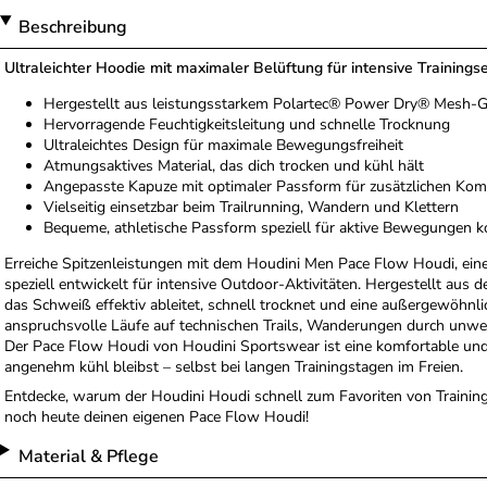
Beschreibung
Ultraleichter Hoodie mit maximaler Belüftung für intensive Trainings
Hergestellt aus leistungsstarkem Polartec® Power Dry® Mesh
Hervorragende Feuchtigkeitsleitung und schnelle Trocknung
Ultraleichtes Design für maximale Bewegungsfreiheit
Atmungsaktives Material, das dich trocken und kühl hält
Angepasste Kapuze mit optimaler Passform für zusätzlichen Kom
Vielseitig einsetzbar beim Trailrunning, Wandern und Klettern
Bequeme, athletische Passform speziell für aktive Bewegungen ko
Erreiche Spitzenleistungen mit dem Houdini Men Pace Flow Houdi, eine
speziell entwickelt für intensive Outdoor-Aktivitäten. Hergestellt au
das Schweiß effektiv ableitet, schnell trocknet und eine außergewöhnlic
anspruchsvolle Läufe auf technischen Trails, Wanderungen durch unw
Der Pace Flow Houdi von Houdini Sportswear ist eine komfortable und s
angenehm kühl bleibst – selbst bei langen Trainingstagen im Freien.
Entdecke, warum der Houdini Houdi schnell zum Favoriten von Trainin
noch heute deinen eigenen Pace Flow Houdi!
Material & Pflege