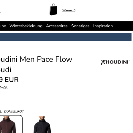
Waren:
0
n
uhe
Winterbekleidung
Accessoires
Sonstiges
Inspiration
udini Men Pace Flow
udi
9 EUR
 MwSt
E:
DUNKELROT