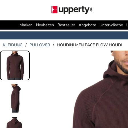
Marken
Neuheiten
Bestseller
Angebote
Unterwäsche
KLEIDUNG
/
PULLOVER
/
HOUDINI MEN PACE FLOW HOUDI