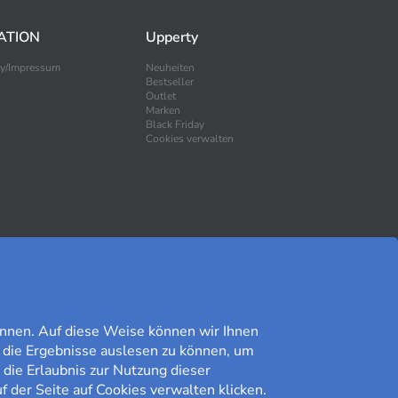
ATION
Upperty
ty/Impressum
Neuheiten
Bestseller
Outlet
Marken
Black Friday
Cookies verwalten
SICHER EINKAUFEN
nnen. Auf diese Weise können wir Ihnen
 die Ergebnisse auslesen zu können, um
 die Erlaubnis zur Nutzung dieser
f der Seite auf Cookies verwalten klicken.
Kundomdöme på Prisjakt