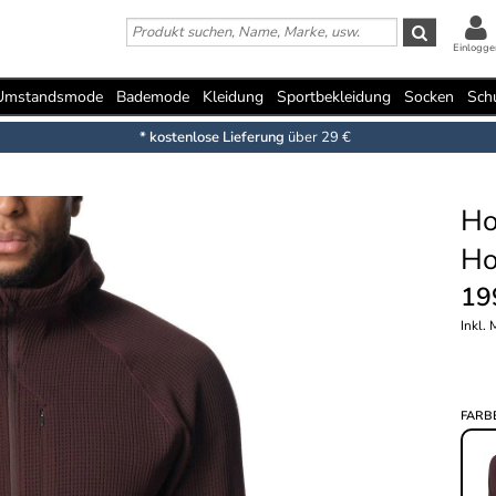
Einlogge
Umstandsmode
Bademode
Kleidung
Sportbekleidung
Socken
Sch
* kostenlose Lieferung
über 29 €
Ho
Ho
19
Inkl.
FARB