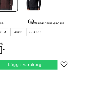
SE:
FINDE DEINE GRÖSSE
DIUM
LARGE
X-LARGE
HL
Lägg i varukorg