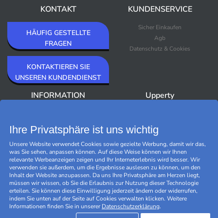
KONTAKT
KUNDENSERVICE
Sicher Einkaufen
HÄUFIG GESTELLTE
Agb
FRAGEN
Datenschutz & Cookies
KONTAKTIEREN SIE
UNSEREN KUNDENDIENST
INFORMATION
Upperty
Über Upperty/Impressum
Neuheiten
Newsletter
Bestseller
Ihre Privatsphäre ist uns wichtig
Outlet
Unsere Website verwendet Cookies sowie gezielte Werbung, damit wir das,
Marken
was Sie sehen, anpassen können. Auf diese Weise können wir Ihnen
Black Friday
relevante Werbeanzeigen zeigen und Ihr Interneterlebnis wird besser. Wir
Cookies verwalten
verwenden sie außerdem, um die Ergebnisse auslesen zu können, um den
Inhalt der Website anzupassen. Da uns Ihre Privatsphäre am Herzen liegt,
müssen wir wissen, ob Sie die Erlaubnis zur Nutzung dieser Technologie
erteilen. Sie können diese Einwilligung jederzeit ändern oder widerrufen,
indem Sie unten auf der Seite auf Cookies verwalten klicken. Weitere
Informationen finden Sie in unserer
Datenschutzerklärung
.