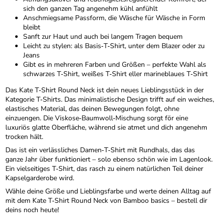
sich den ganzen Tag angenehm kühl anfühlt
Anschmiegsame Passform, die Wäsche für Wäsche in Form
bleibt
Sanft zur Haut und auch bei langem Tragen bequem
Leicht zu stylen: als Basis‑T‑Shirt, unter dem Blazer oder zu
Jeans
Gibt es in mehreren Farben und Größen – perfekte Wahl als
schwarzes T‑Shirt, weißes T‑Shirt eller marineblaues T‑Shirt
Das Kate T‑Shirt Round Neck ist dein neues Lieblingsstück in der
Kategorie T‑Shirts. Das minimalistische Design trifft auf ein weiches,
elastisches Material, das deinen Bewegungen folgt, ohne
einzuengen. Die Viskose‑Baumwoll‑Mischung sorgt för eine
luxuriös glatte Oberfläche, während sie atmet und dich angenehm
trocken hält.
Das ist ein verlässliches Damen‑T‑Shirt mit Rundhals, das das
ganze Jahr über funktioniert – solo ebenso schön wie im Lagenlook.
Ein vielseitiges T‑Shirt, das rasch zu einem natürlichen Teil deiner
Kapselgarderobe wird.
Wähle deine Größe und Lieblingsfarbe und werte deinen Alltag auf
mit dem Kate T‑Shirt Round Neck von Bamboo basics – bestell dir
deins noch heute!