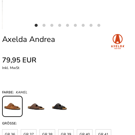
Axelda Andrea
79,95 EUR
Inkl. MwSt
FARBE:
KAMEL
GRÖSSE:
GR 36
GR 37
GR 38
GR 39
GR 40
GR 41