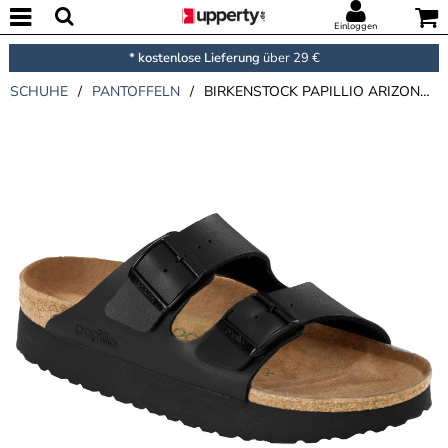
Einloggen
* kostenlose Lieferung
über 29 €
SCHUHE
/
PANTOFFELN
/
BIRKENSTOCK PAPILLIO ARIZONA PLATFORM