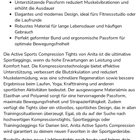
Unterstützende Passform reduziert Muskelvibrationen und
erhöht die Ausdauer
Elegantes und modernes Design, ideal fürs Fitnessstudio oder
die Laufrunde
Robustes Material für lange Lebensdauer und häufigen
Gebrauch
Perfekt geformter Bund und ergonomische Passform für
optimale Bewegungsfreiheit
Die Active Sports Compression Tights von Anita ist die ultimative
Sportleggings, wenn du hohe Erwartungen an Leistung und
Komfort hast. Die Kompressionstechnologie bietet effektive
Unterstützung, verbessert die Blutzirkulation und reduziert
Muskelermüdung, was eine schnellere Regeneration sowie bessere
Ergebnisse beim Laufen, Yoga, Krafttraining und anderen
sportlichen Aktivitäten bedeutet. Der ausgewogene Materialmix aus
Elasthan und Polyamid sorgt für eine hervorragende Passform,
maximale Bewegungsfreiheit und Strapazierfähigkeit. Zudem
verfügt die Tights über ein stilvolles, sportliches Design, das in allen
Trainingssituationen überzeugt. Egal, ob du auf der Suche nach
hochwertigen Kompressionstights, Sportleggings oder
Trainingsleggings für Damen bist, Anita Active Sports Compression
wird garantiert zu deinem neuen Favoriten in der Sportgarderobe.
Bestelle deine neue Lieblingstights noch heute und bringe dein