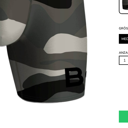
GRÖS
ME
ANZA