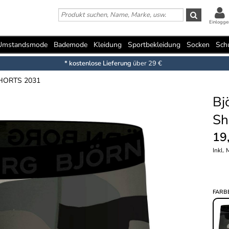
Einlogge
Umstandsmode
Bademode
Kleidung
Sportbekleidung
Socken
Sch
* kostenlose Lieferung
über 29 €
HORTS 2031
Bj
Sh
19
Inkl.
FARB