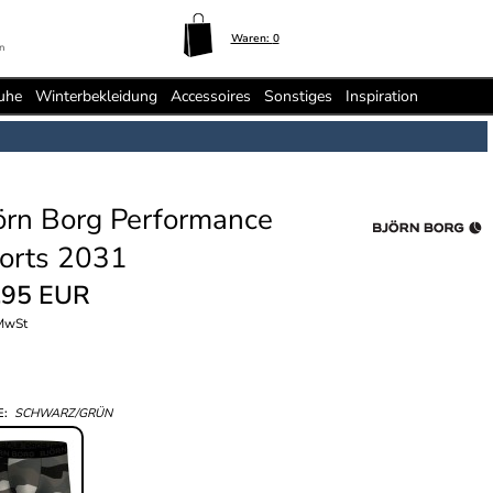
Waren:
0
n
uhe
Winterbekleidung
Accessoires
Sonstiges
Inspiration
örn Borg Performance
orts 2031
,95 EUR
 MwSt
E:
SCHWARZ/GRÜN