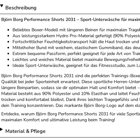
Beschreibung
Björn Borg Performance Shorts 2031 – Sport-Unterwäsche für maxi
Beliebtes Boxer-Modell mit längeren Beinen für maximalen Trage
Aus leistungsstarkem Hydro Pro-Material gefertigt (90% Polyest
Fortschrittlicher Feuchtigkeitstransport hält die Haut trocken und 
Mittelhoher Bund mit weichem, elastischem Gummiband, das deut
Extrem bequeme Passform, perfekt geeignet für jede Art von Trai
Leichtes und weiches Material bietet maximale Bewegungsfreihei
Ideale Sport-Unterwäsche, geeignet für das Fitnessstudio, zum La
Björn Borg Performance Shorts 2031 sind die perfekten Trainings-Box
Qualität bei jeder Sporteinheit erwartest. Diese sportliche Herren-Unte
längere Beinpartien, sodass sie dir optimalen Halt und Komfort bietet –
Material besteht aus 90% Polyester und 10% Elasthan und leitet Feuch
trocken und komfortabel bleibst. Dank ihres leichten Tragegefühls und
dein Training konzentrieren. Das markante Björn Borg-Logo auf dem ela
Entdecke, warum Björn Borg Performance Shorts 2031 für viele Sportler
maximalen Komfort und ultimative Leistung beim Training!
Material & Pflege