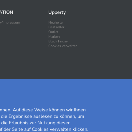
ATION
Upperty
ty/Impressum
Neuheiten
Bestseller
Outlet
Marken
Black Friday
Cookies verwalten
SICHER EINKAUFEN
nnen. Auf diese Weise können wir Ihnen
 die Ergebnisse auslesen zu können, um
 die Erlaubnis zur Nutzung dieser
f der Seite auf Cookies verwalten klicken.
Kundomdöme på Prisjakt