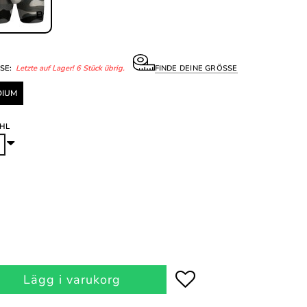
SE:
Letzte auf Lager! 6 Stück übrig.
FINDE DEINE GRÖSSE
DIUM
HL
Lägg i varukorg