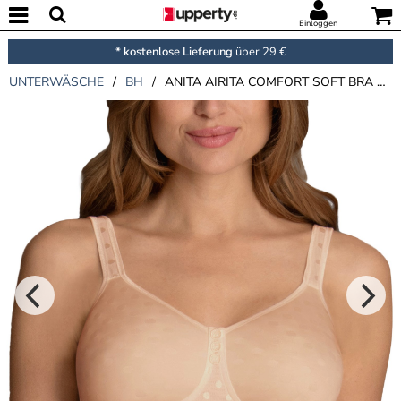
Einloggen
* kostenlose Lieferung
über 29 €
UNTERWÄSCHE
/
BH
/
ANITA AIRITA COMFORT SOFT BRA WITH SPACER CUP