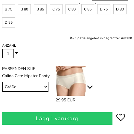
B 75
B 80
B 85
C 75
C 80
C 85
D 75
D 80
D 85
.
⭐
= Spezialangebot in begrenzter Anzahl!
ANZAHL
PASSENDEN SLIP
Calida Cate Hipster Panty
29,95 EUR
Lägg i varukorg